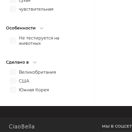
сухая
сужение пор
чувствительная
тонизирование
увлажнение
укрепление
Особенности
успокоение
Не тестируется на
животных
Сделано в
Великобритания
США
Южная Корея
CiaoBella
МЫ В СОЦСЕТ