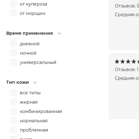
от купероза
Отзывов: 
от морщин
Средняя оц
от первых признаков
старения
Время применения
от раздражения
дневной
от токсинов
ночной
от угрей
универсальный
от черных точек
Отзывов: 1
очищение
Средняя о
Тип кожи
пилинг
все типы
против воспалений
жирная
против пигментных пятен
комбинированная
разглаживание
нормальная
расслабление
проблемная
смягчение