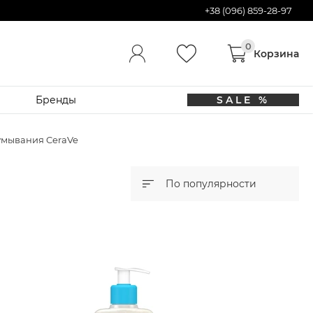
+38 (096) 859-28-97
Бренды
SALE %
 умывания CeraVe
По популярности