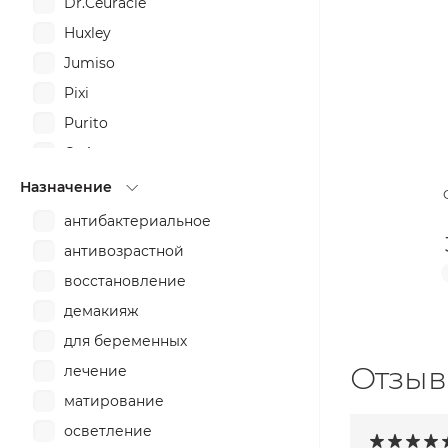
Dr.Ceuracle
Huxley
Jumiso
Pixi
Purito
Q+A
Rovectin
Назначение
SOME BY MI
антибактериальное
THE INKEY LIST
антивозрастной
восстановление
демакияж
для беременных
Отзыв
лечение
матирование
осветление