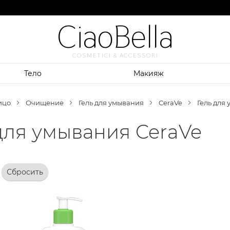
CiaoBella
COSMETICI & ACCESSORI
Тело
Макияж
ицо
Очищение
Гель для умывания
CeraVe
Гель для
для умывания CeraVe
Сбросить