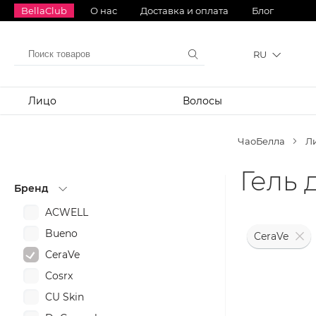
BellaClub
О нас
Доставка и оплата
Блог
RU
Лицо
Волосы
ЧаоБелла
Л
Гель 
Бренд
ACWELL
Bueno
CeraVe
CeraVe
Cosrx
CU Skin