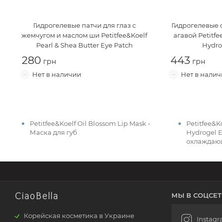
Гидрогелевые патчи для глаз с
Гидрогелевые 
жемчугом и маслом ши
Petitfee&Koelf
агавой
Petitfe
Pearl & Shea Butter Eye Patch
Hydro
280
443
Petitfee&Koelf Oil Blossom Lip Mask -
Petitfee&K
Маска для губ
Hydrogel 
охлаждающ
CiaoBella
МЫ В СОЦСЕТ
Корейская косметика в Украине