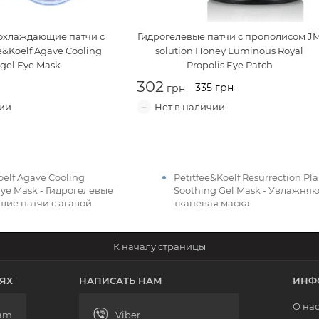
охлаждающие патчи с
Гидрогелевые патчи с прополисом
J
e&Koelf Agave Cooling
solution Honey Luminous Royal
gel Eye Mask
Propolis Eye Patch
335
oelf Agave Cooling
Petitfee&Koelf Resurrection Pla
Eye Mask - Гидрогелевые
Soothing Gel Mask - Увлажня
ие патчи с агавой
тканевая маска
ЯХ
НАПИСАТЬ НАМ
ИНФ
О на