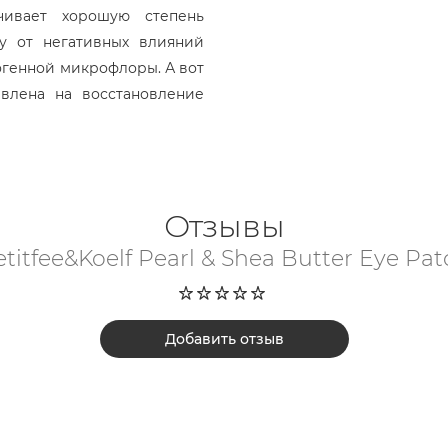
чивает хорошую степень
у от негативных влияний
генной микрофлоры. А вот
влена на восстановление
Отзывы
etitfee&Koelf Pearl & Shea Butter Eye Pat
Добавить отзыв