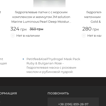
M
Гидрогелевые патчи с с морским
Гидрогелевы
комплексом и жемчугом
JM solution
маточным мо
Marine Luminous Pearl Deep Moisture
Gold & Roy
Eye Patch Pearl
280
360
nt
Petitfee&Koelf hydrogel Mask Pack
ющая
Ruby & Bulgarian Rose -
Гидрогелевая маска c розовым
маслом и рубиновой пудрой.
ОРМАЦИЯ
ПОЗВОНИТЬ
с
+38 (096) 859-28-97