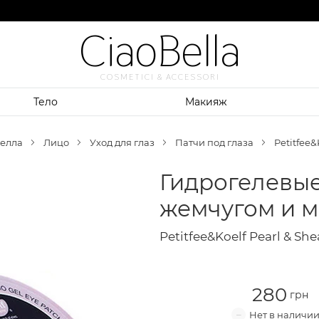
CiaoBella
COSMETICI & ACCESSORI
Тело
Макияж
елла
Лицо
Уход для глаз
Патчи под глаза
Petitfee&
Гидрогелевые
жемчугом и 
Petitfee&Koelf Pearl & She
280