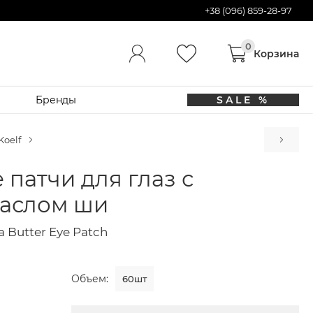
+38 (096) 859-28-97
Бренды
SALE %
Pe
Koelf
 патчи для глаз с
маслом ши
a Butter Eye Patch
Объем:
60шт