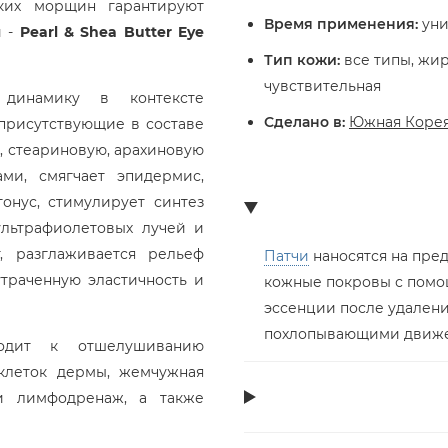
ких морщин гарантируют
Время применения:
уни
и -
Pearl & Shea Butter Eye
Тип кожи:
все типы, жир
чувствительная
 динамику в контексте
Сделано в:
Южная Коре
присутствующие в составе
 стеариновую, арахиновую
ми, смягчает эпидермис,
онус, стимулирует синтез
ультрафиолетовых лучей и
, разглаживается рельеф
Патчи
наносятся на пре
траченную эластичность и
кожные покровы с помощ
эссенции после удалени
похлопывающими движ
водит к отшелушиванию
клеток дермы, жемчужная
 и лимфодренаж, а также