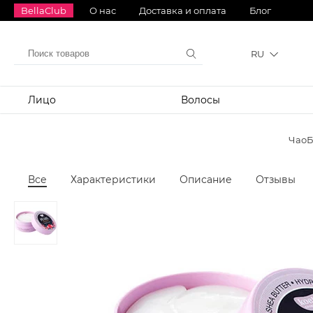
BellaClub
О нас
Доставка и оплата
Блог
RU
Лицо
Волосы
ЧаоБ
Все
Характеристики
Описание
Отзывы