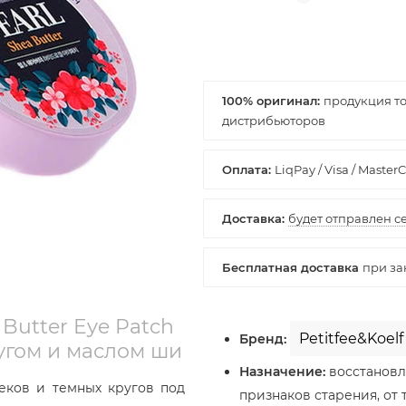
100% оригинал:
a Butter Eye Patch
Petitfee&Koelf
Бренд:
угом и маслом ши
Назначение:
восстановле
еков и темных кругов под
признаков старения, от