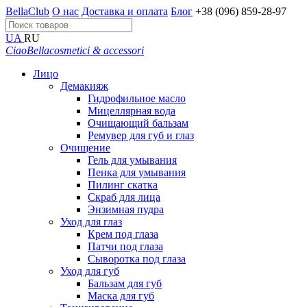
BellaClub
О нас
Доставка и оплата
Блог
+38 (096) 859-28-97
UA
RU
CiaoBella
cosmetici & accessori
Лицо
Демакияж
Гидрофильное масло
Мицеллярная вода
Очищающий бальзам
Ремувер для губ и глаз
Очищение
Гель для умывания
Пенка для умывания
Пилинг скатка
Скраб для лица
Энзимная пудра
Уход для глаз
Крем под глаза
Патчи под глаза
Сыворотка под глаза
Уход для губ
Бальзам для губ
Маска для губ