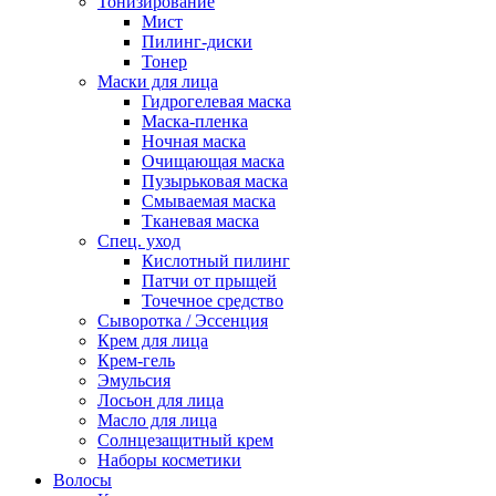
Тонизирование
Мист
Пилинг-диски
Тонер
Маски для лица
Гидрогелевая маска
Маска-пленка
Ночная маска
Очищающая маска
Пузырьковая маска
Смываемая маска
Тканевая маска
Спец. уход
Кислотный пилинг
Патчи от прыщей
Точечное средство
Сыворотка / Эссенция
Крем для лица
Крем-гель
Эмульсия
Лосьон для лица
Масло для лица
Солнцезащитный крем
Наборы косметики
Волосы