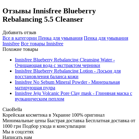
Отзывы
Innisfree Blueberry
Rebalancing 5.5 Cleanser
Добавить отзыв
Все в категории
Пенка для умывания
Пенка для умывания
Innisfree
Все товары
Innisfree
Похожие товары
Innisfree Blueberry Rebalancing Cleansing Water -
Очищающая вода с экстрактом черники
Innisfree Blueberry Rebalancing Lotion - Лосьон для
восстановления баланса кожи
Innisfree No Sebum Mineral Powder - Минеральная
матирующая пудра
Innisfree Jeju Volcanic Pore Clay mask - Глиняная маска с
вулканическим пеплом
CiaoBella
Корейская косметика в Украине
100% оригинал
Минимальные цены
Быстрая доставка
Бесплатная доставка от
1000 грн
Подбор ухода и консультации
Мы в соцсетях
Написать нам