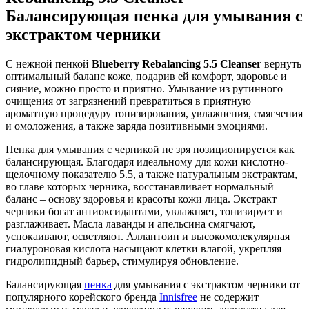
Балансирующая пенка для умывания с
экстрактом черники
С нежной пенкой
Blueberry Rebalancing 5.5 Cleanser
вернуть
оптимальный баланс коже, подарив ей комфорт, здоровье и
сияние, можно просто и приятно. Умывание из рутинного
очищения от загрязнений превратиться в приятную
ароматную процедуру тонизирования, увлажнения, смягчения
и омоложения, а также заряда позитивными эмоциями.
Пенка для умывания с черникой не зря позиционируется как
балансирующая. Благодаря идеальному для кожи кислотно-
щелочному показателю 5.5, а также натуральным экстрактам,
во главе которых черника, восстанавливает нормальный
баланс – основу здоровья и красоты кожи лица. Экстракт
черники богат антиоксидантами, увлажняет, тонизирует и
разглаживает. Масла лаванды и апельсина смягчают,
успокаивают, осветляют. Аллантоин и высокомолекулярная
гиалуроновая кислота насыщают клетки влагой, укрепляя
гидролипидный барьер, стимулируя обновление.
Балансирующая
пенка
для умывания с экстрактом черники от
популярного корейского бренда
Innisfree
не содержит