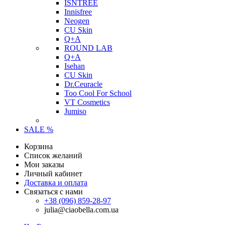
ISNTREE
Innisfree
Neogen
CU Skin
Q+A
ROUND LAB
Q+A
Isehan
CU Skin
Dr.Ceuracle
Too Cool For School
VT Cosmetics
Jumiso
SALE %
Корзина
Список желаний
Мои заказы
Личный кабинет
Доставка и оплата
Связаться с нами
+38 (096) 859-28-97
julia@ciaobella.com.ua