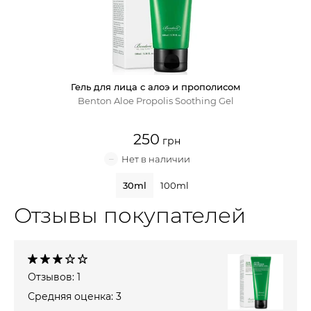
Крем для лица
Крем-гель
Гель для лица с алоэ и прополисом
Эмульсия
Benton Aloe Propolis Soothing Gel
Лосьон для лица
250
Масло для лица
30ml
100ml
Солнцезащитный крем
Отзывы покупателей
Наборы косметики
Отзывов: 1
Средняя оценка: 3