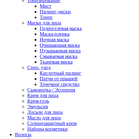
Тонизирование
Мист
Пилинг-диски
Тонер
Маски для лица
Гидрогелевая маска
Маска-пленка
Ночная маска
Очищающая маска
Пузырьковая маска
Смываемая маска
Тканевая маска
Спец. уход
Кислотный пилинг
Патчи от прыщей
Точечное средство
Сыворотка / Эссенция
Крем для лица
Крем-гель
Эмульсия
Лосьон для лица
Масло для лица
Солнцезащитный крем
Наборы косметики
Волосы