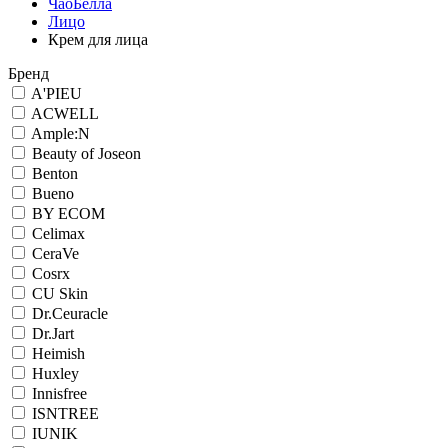
ЧаоБелла
Лицо
Крем для лица
Бренд
A'PIEU
ACWELL
Ample:N
Beauty of Joseon
Benton
Bueno
BY ECOM
Celimax
CeraVe
Cosrx
CU Skin
Dr.Ceuracle
Dr.Jart
Heimish
Huxley
Innisfree
ISNTREE
IUNIK