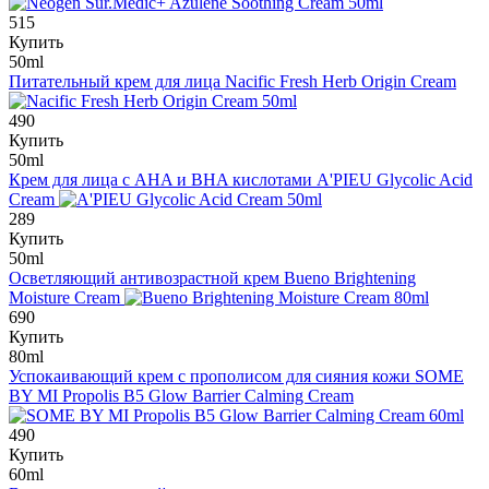
515
Купить
50ml
Питательный крем для лица
Nacific Fresh Herb Origin Cream
490
Купить
50ml
Крем для лица с AHA и BHA кислотами
A'PIEU Glycolic Acid
Cream
289
Купить
50ml
Осветляющий антивозрастной крем
Bueno Brightening
Moisture Cream
690
Купить
80ml
Успокаивающий крем с прополисом для сияния кожи
SOME
BY MI Propolis B5 Glow Barrier Calming Cream
490
Купить
60ml