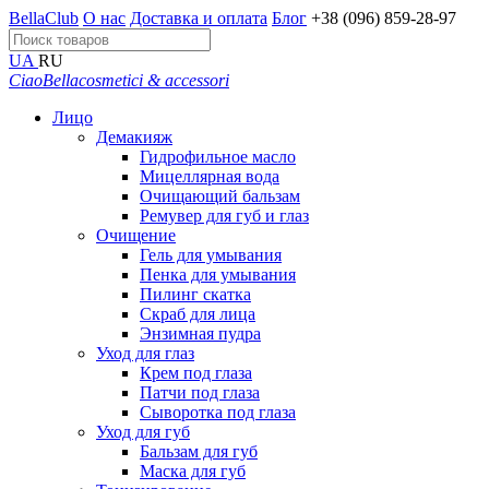
BellaClub
О нас
Доставка и оплата
Блог
+38 (096) 859-28-97
UA
RU
CiaoBella
cosmetici & accessori
Лицо
Демакияж
Гидрофильное масло
Мицеллярная вода
Очищающий бальзам
Ремувер для губ и глаз
Очищение
Гель для умывания
Пенка для умывания
Пилинг скатка
Скраб для лица
Энзимная пудра
Уход для глаз
Крем под глаза
Патчи под глаза
Сыворотка под глаза
Уход для губ
Бальзам для губ
Маска для губ