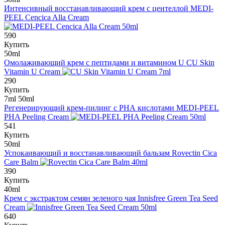
Интенсивный восстанавливающий крем с центеллой
MEDI-
PEEL Cencica Alla Cream
590
Купить
50ml
Омолаживающий крем с пептидами и витамином U
CU Skin
Vitamin U Cream
290
Купить
7ml
50ml
Регенерирующий крем-пилинг с РНА кислотами
MEDI-PEEL
PHA Peeling Cream
541
Купить
50ml
Успокаивающий и восстанавливающий бальзам
Rovectin Cica
Care Balm
390
Купить
40ml
Крем с экстрактом семян зеленого чая
Innisfree Green Tea Seed
Cream
640