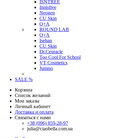
ISNTREE
Innisfree
Neogen
CU Skin
Q+A
ROUND LAB
Q+A
Isehan
CU Skin
Dr.Ceuracle
Too Cool For School
VT Cosmetics
Jumiso
SALE %
Корзина
Список желаний
Мои заказы
Личный кабинет
Доставка и оплата
Связаться с нами
+38 (096) 859-28-97
julia@ciaobella.com.ua