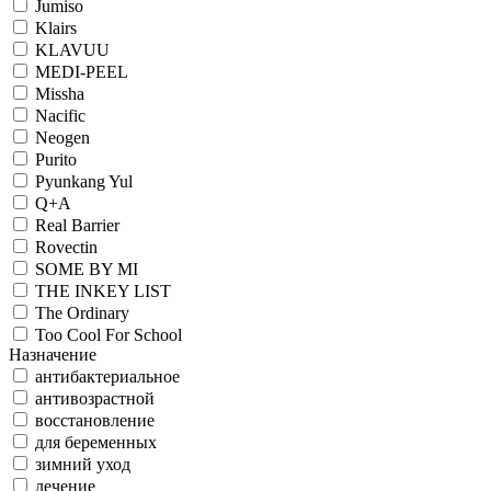
Jumiso
Klairs
KLAVUU
MEDI-PEEL
Missha
Nacific
Neogen
Purito
Pyunkang Yul
Q+A
Real Barrier
Rovectin
SOME BY MI
THE INKEY LIST
The Ordinary
Too Cool For School
Назначение
антибактериальное
антивозрастной
восстановление
для беременных
зимний уход
лечение