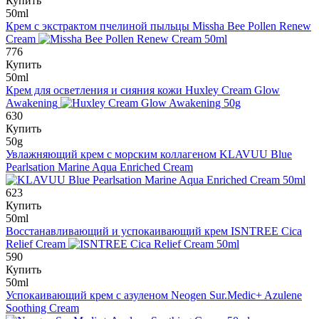
Купить
50ml
Крем с экстрактом пчелиной пыльцы
Missha Bee Pollen Renew
Cream
776
Купить
50ml
Крем для осветления и сияния кожи
Huxley Cream Glow
Awakening
630
Купить
50g
Увлажняющий крем с морским коллагеном
KLAVUU Blue
Pearlsation Marine Aqua Enriched Cream
623
Купить
50ml
Восстанавливающий и успокаивающий крем
ISNTREE Cica
Relief Cream
590
Купить
50ml
Успокаивающий крем с азуленом
Neogen Sur.Medic+ Azulene
Soothing Cream