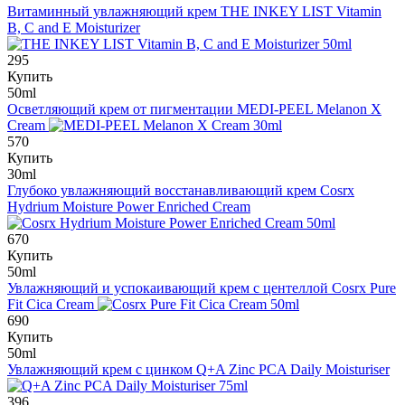
Витаминный увлажняющий крем
THE INKEY LIST Vitamin
B, C and E Moisturizer
295
Купить
50ml
Осветляющий крем от пигментации
MEDI-PEEL Melanon X
Cream
570
Купить
30ml
Глубоко увлажняющий восстанавливающий крем
Cosrx
Hydrium Moisture Power Enriched Cream
670
Купить
50ml
Увлажняющий и успокаивающий крем с центеллой
Cosrx Pure
Fit Cica Cream
690
Купить
50ml
Увлажняющий крем с цинком
Q+A Zinc PCA Daily Moisturiser
396