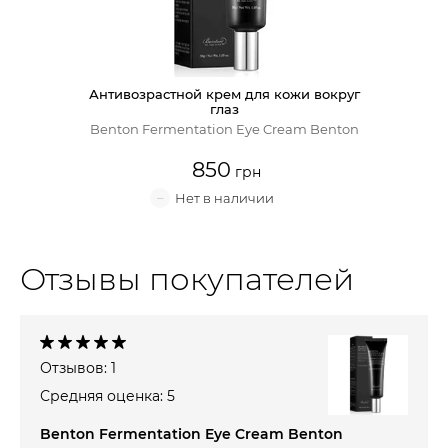
Крем для лица
Крем-гель
Антивозрастной крем для кожи вокруг
глаз
Эмульсия
Benton Fermentation Eye Cream Benton
850
Лосьон для лица
Масло для лица
Отзывы покупателей
Солнцезащитный крем
Наборы косметики
Отзывов: 1
Средняя оценка: 5
Benton Fermentation Eye Cream Benton