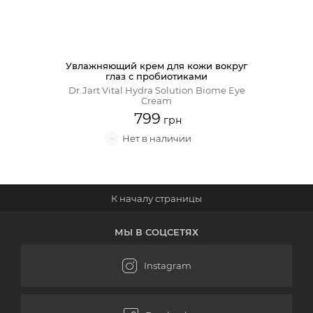
Крем для лица
Крем-гель
Увлажняющий крем для кожи вокруг
глаз с пробиотиками
Эмульсия
Dr.Jart Vital Hydra Solution Biome Eye
Cream
799
Лосьон для лица
Масло для лица
Солнцезащитный крем
Наборы косметики
МЫ В СОЦСЕТЯХ