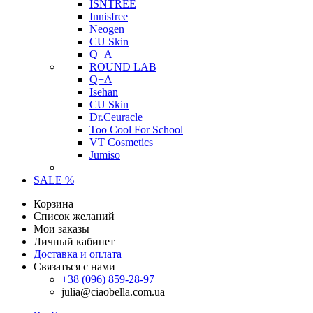
ISNTREE
Innisfree
Neogen
CU Skin
Q+A
ROUND LAB
Q+A
Isehan
CU Skin
Dr.Ceuracle
Too Cool For School
VT Cosmetics
Jumiso
SALE %
Корзина
Список желаний
Мои заказы
Личный кабинет
Доставка и оплата
Связаться с нами
+38 (096) 859-28-97
julia@ciaobella.com.ua