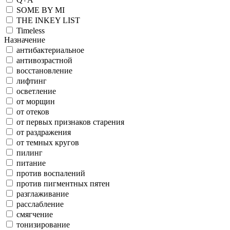
SOME BY MI
THE INKEY LIST
Timeless
Назначение
антибактериальное
антивозрастной
восстановление
лифтинг
осветление
от морщин
от отеков
от первых признаков старения
от раздражения
от темных кругов
пилинг
питание
против воспалений
против пигментных пятен
разглаживание
расслабление
смягчение
тонизирование