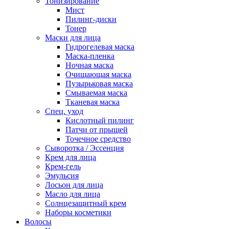
Тонизирование
Мист
Пилинг-диски
Тонер
Маски для лица
Гидрогелевая маска
Маска-пленка
Ночная маска
Очищающая маска
Пузырьковая маска
Смываемая маска
Тканевая маска
Спец. уход
Кислотный пилинг
Патчи от прыщей
Точечное средство
Сыворотка / Эссенция
Крем для лица
Крем-гель
Эмульсия
Лосьон для лица
Масло для лица
Солнцезащитный крем
Наборы косметики
Волосы