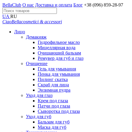
BellaClub
О нас
Доставка и оплата
Блог
+38 (096) 859-28-97
UA
RU
CiaoBella
cosmetici & accessori
Лицо
Демакияж
Гидрофильное масло
Мицеллярная вода
Очищающий бальзам
Ремувер для губ и глаз
Очищение
Гель для умывания
Пенка для умывания
Пилинг скатка
Скраб для лица
Энзимная пудра
Уход для глаз
Крем под глаза
Патчи под глаза
Сыворотка под глаза
Уход для губ
Бальзам для губ
Маска для губ