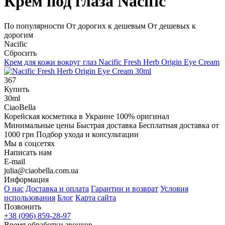
Крем под глаза Nacific
По популярности
От дорогих к дешевым
От дешевых к
дорогим
Nacific
Сбросить
Крем для кожи вокруг глаз
Nacific Fresh Herb Origin Eye Cream
367
Купить
30ml
CiaoBella
Корейская косметика в Украине
100% оригинал
Минимальные цены
Быстрая доставка
Бесплатная доставка от
1000 грн
Подбор ухода и консультации
Мы в соцсетях
Написать нам
E-mail
julia@ciaobella.com.ua
Информация
О нас
Доставка и оплата
Гарантии и возврат
Условия
использования
Блог
Карта сайта
Позвонить
+38 (096) 859-28-97
Время обработки звонков