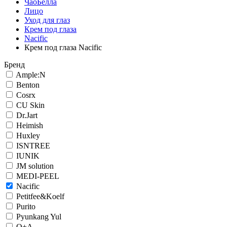
ЧаоБелла
Лицо
Уход для глаз
Крем под глаза
Nacific
Крем под глаза Nacific
Бренд
Ample:N
Benton
Cosrx
CU Skin
Dr.Jart
Heimish
Huxley
ISNTREE
IUNIK
JM solution
MEDI-PEEL
Nacific
Petitfee&Koelf
Purito
Pyunkang Yul
Q+A