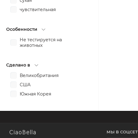
сухая
чувствительная
Особенности
Не тестируется на
животных
Сделано в
Великобритания
США
Южная Корея
CiaoBella
МЫ В СОЦСЕТ