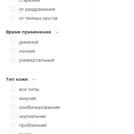
старения
от раздражения
от темных кругов
пилинг
Время применения
питание
дневной
против воспалений
ночной
против пигментных пятен
универсальный
разглаживание
расслабление
Тип кожи
смягчение
все типы
тонизирование
жирная
увлажнение
комбинированная
укрепление
нормальная
успокоение
проблемная