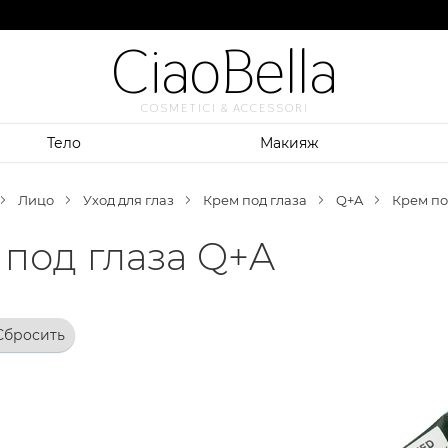
CiaoBella
COSMETICI & ACCESSORI
Тело
Макияж
Лицо
Уход для глаз
Крем под глаза
Q+A
Крем по
под глаза Q+A
Сбросить