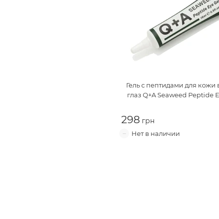
Гель с пептидами для кожи 
глаз
Q+A Seaweed Peptide E
298