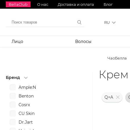
BellaClub
О нас
Доставка и оплата
Блог
RU
Лицо
Волосы
ЧаоБелла
Крем 
Бренд
Ample:N
Benton
Q+A
Cosrx
CU Skin
Dr.Jart