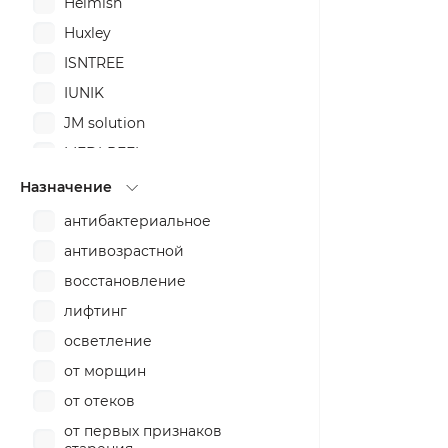
Heimish
Huxley
ISNTREE
IUNIK
JM solution
MEDI-PEEL
Nacific
Назначение
Petitfee&Koelf
антибактериальное
Purito
антивозрастной
Pyunkang Yul
восстановление
Q+A
лифтинг
SOME BY MI
осветление
THE INKEY LIST
от морщин
Timeless
от отеков
от первых признаков