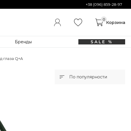
+38 (096) 859-28-97
Бренды
SALE %
д глаза Q+A
По популярности