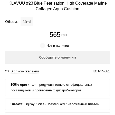
KLAVUU #23 Blue Pearlsation High Coverage Marine
Крем для лица
Collagen Aqua Cushion
Крем-гель
Объем:
12ml
Эмульсия
565
Лосьон для лица
Купить
Масло для лица
Солнцезащитный крем
Наборы косметики
100% оригинал: