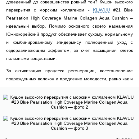
доведенный до совершенства ровный тон? Кушон высокого
перекрытия с морским коллагеном -
KLAVUU
#21 Blue
Pearlsation High Coverage Marine Collagen Aqua Cushion –
идеальный выбор. Помимо основного своего назначения
Южнокорейский продукт обеспечивает сухому, нормальному
и комбинированному эпидермису полноценный уход с
оздоравливающим эффектом, за счет насыщения клеток
полезными веществами.
За активизацию процесса регенерации, восстановление
поврежденных волокон и продление молодости, равно как и
уменьшение выраженности возрастных изменений кожи
ответственен морской коллаген. К тому же, в сферу его
компетентности входит улучшение защитных свойств
эпидермиса, особенно в отношении разрушительного
влияния со стороны солнечных лучей и профилактика
фотостарения. Состав выгодно дополняет пудра из жемчуга,
возвращающая эпидермису здоровое сияние,