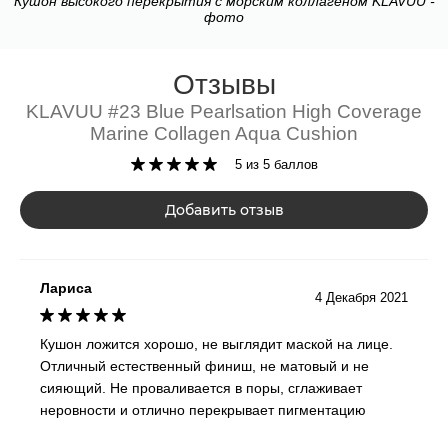
Кушон высокого перекрытия с морским коллагеном KLAVUU -
нормализующая функционирование сальных желез, а также
фото
способная устранить чрезмерную жирность.
Отзывы
Положительную динамику особенно в плане смягчения и
релаксации тканей поддерживает экстракт альциноцеи.
KLAVUU #23 Blue Pearlsation High Coverage
Marine Collagen Aqua Cushion
Активный природный компонент обеспечивает интенсивную
гидратацию клеток, препятствует их обезвоживанию,
5 из 5 баллов
насыщает ткани аминокислотами и витаминами,
Добавить отзыв
одновременно усиливая местный метаболизм, что в свою
очередь приводит к регулярному обновлению эпидермиса.
Лариса
4 Декабря 2021
Кушон ложится хорошо, не выглядит маской на лице.
Отличный естественный финиш, не матовый и не
сияющий. Не проваливается в поры, сглаживает
неровности и отлично перекрывает пигментацию