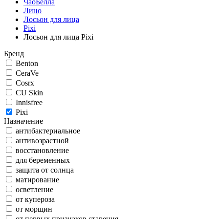
ЧаоБелла
Лицо
Лосьон для лица
Pixi
Лосьон для лица Pixi
Бренд
Benton
CeraVe
Cosrx
CU Skin
Innisfree
Pixi
Назначение
антибактериальное
антивозрастной
восстановление
для беременных
защита от солнца
матирование
осветление
от купероза
от морщин
от первых признаков старения