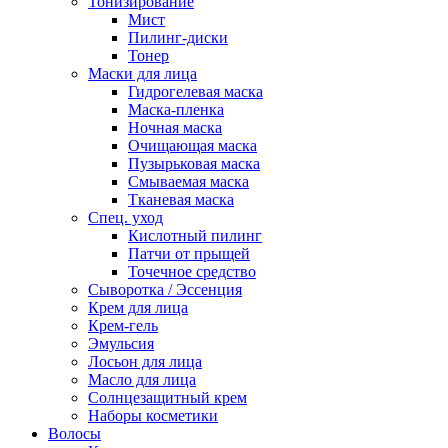
Тонизирование
Мист
Пилинг-диски
Тонер
Маски для лица
Гидрогелевая маска
Маска-пленка
Ночная маска
Очищающая маска
Пузырьковая маска
Смываемая маска
Тканевая маска
Спец. уход
Кислотный пилинг
Патчи от прыщей
Точечное средство
Сыворотка / Эссенция
Крем для лица
Крем-гель
Эмульсия
Лосьон для лица
Масло для лица
Солнцезащитный крем
Наборы косметики
Волосы