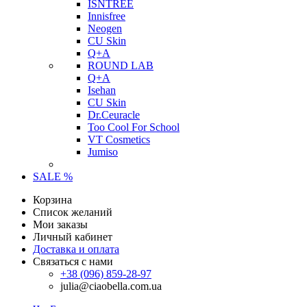
ISNTREE
Innisfree
Neogen
CU Skin
Q+A
ROUND LAB
Q+A
Isehan
CU Skin
Dr.Ceuracle
Too Cool For School
VT Cosmetics
Jumiso
SALE %
Корзина
Список желаний
Мои заказы
Личный кабинет
Доставка и оплата
Связаться с нами
+38 (096) 859-28-97
julia@ciaobella.com.ua