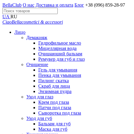
BellaClub
О нас
Доставка и оплата
Блог
+38 (096) 859-28-97
UA
RU
CiaoBella
cosmetici & accessori
Лицо
Демакияж
Гидрофильное масло
Мицеллярная вода
Очищающий бальзам
Ремувер для губ и глаз
Очищение
Гель для умывания
Пенка для умывания
Пилинг скатка
Скраб для лица
Энзимная пудра
Уход для глаз
Крем под глаза
Патчи под глаза
Сыворотка под глаза
Уход для губ
Бальзам для губ
Маска для губ