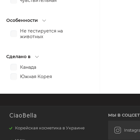
чувствительная
Особенности
Не тестируется на
животных
Сделано в
Канада
Южная Корея
CiaoBella
МЫ В СОЦСЕТ
Корейская косметика в Украине