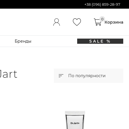
+38 (096) 859-28-97
Бренды
SALE %
art
По популярности