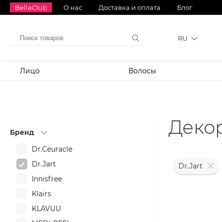
BellaClub
О нас
Доставка и оплата
Блог
RU
Лицо
Волосы
Декор
Бренд
Dr.Ceuracle
Dr.Jart
Dr.Jart
Innisfree
Klairs
KLAVUU