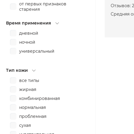
от первых признаков
Отзывов: 
старения
Средняя о
от раздражения
Время применения
питание
дневной
против воспалений
ночной
против пигментных пятен
универсальный
разглаживание
смягчение
Тип кожи
сужение пор
все типы
тонизирование
жирная
увлажнение
комбинированная
укрепление
нормальная
успокоение
проблемная
сухая