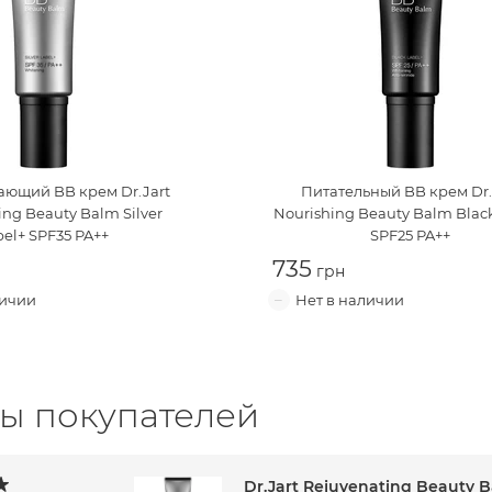
ающий BB крем
Dr.Jart
Питательный BB крем
Dr
ing Beauty Balm Silver
Nourishing Beauty Balm Blac
bel+ SPF35 PA++
SPF25 PA++
735
ы покупателей
Dr.Jart Rejuvenating Beauty B