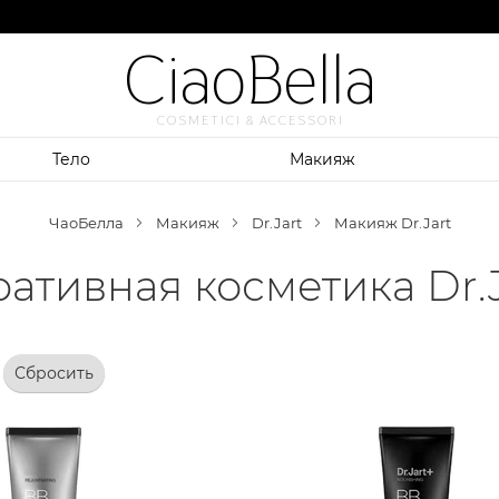
CiaoBella
COSMETICI & ACCESSORI
Тело
Макияж
ЧаоБелла
Макияж
Dr.Jart
Макияж Dr.Jart
ативная косметика Dr.J
Сбросить