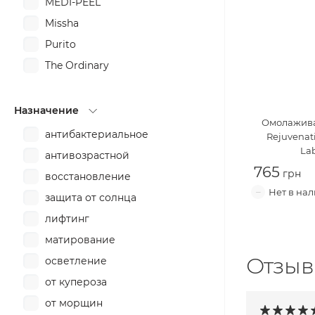
MEDI-PEEL
Missha
Purito
The Ordinary
Назначение
Омолажив
антибактериальное
Rejuvenat
La
антивозрастной
765
восстановление
защита от солнца
лифтинг
матирование
Отзыв
осветление
от купероза
от морщин