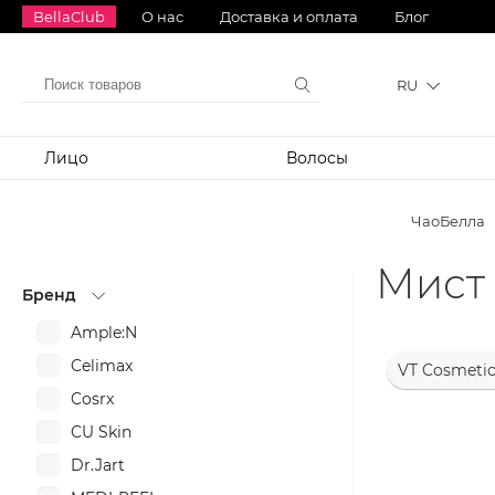
BellaClub
О нас
Доставка и оплата
Блог
RU
Лицо
Волосы
ЧаоБелла
Мист 
Бренд
Ample:N
Celimax
VT Cosmetic
Cosrx
CU Skin
Dr.Jart