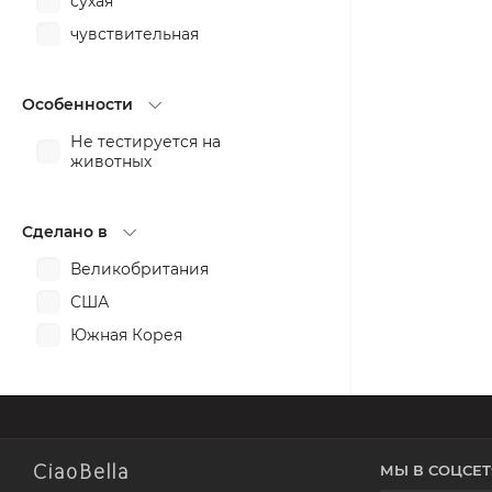
сухая
увлажнение
чувствительная
укрепление
успокоение
Особенности
Не тестируется на
животных
Сделано в
Великобритания
США
Южная Корея
CiaoBella
МЫ В СОЦСЕТ