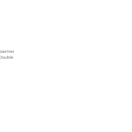
рактом
 Double