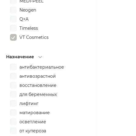
MEDI-PEEL
Neogen
Q+A
Timeless
VT Cosmetics
Назначение
антибактериальное
антивозрастной
восстановление
для беременных
лифтинг
матирование
осветление
от купероза