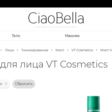
CiaoBella
COSMETICI & ACCESSORI
Тело
Макияж
Лицо
Тонизирование
Мист
VT Cosmetics
Мист V
для лица VT Cosmetics
s
Сбросить