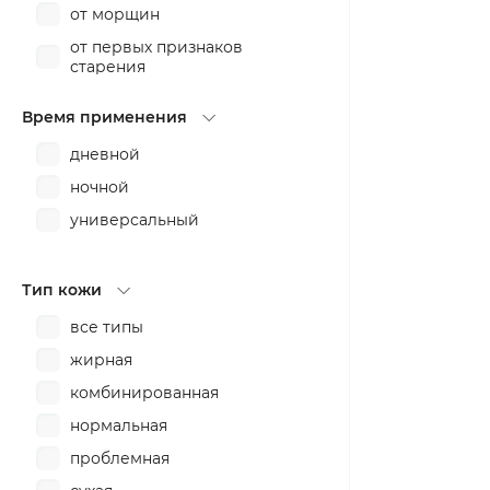
от морщин
от первых признаков
старения
от раздражения
Время применения
от токсинов
дневной
от угрей
ночной
питание
универсальный
против воспалений
против пигментных пятен
Тип кожи
разглаживание
все типы
расслабление
жирная
смягчение
комбинированная
сужение пор
нормальная
тонизирование
проблемная
тонирование