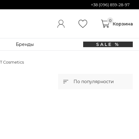
+38 (096) 859-28-97
Бренды
SALE %
T Cosmetics
По популярности