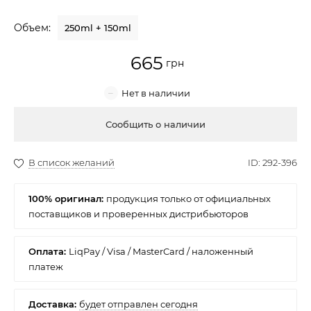
Крем для лица
Объем:
250ml + 150ml
Крем-гель
665
Эмульсия
Лосьон для лица
Купить
Масло для лица
Солнцезащитный крем
100% оригинал:
Наборы косметики