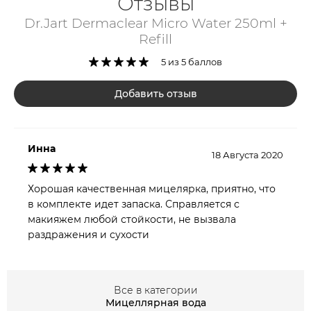
Отзывы
регулирующих синтез кожного себума.
Dr.Jart Dermaclear Micro Water 250ml +
Мицеллярная вода обильно насыщена экстрактом
Refill
дрожжевых грибов, который обеспечивает
5 из 5 баллов
полноценное увлажнение эпидермису, помогает
тканям быстрее обновляться, улучшает микрорельеф
Добавить отзыв
кожи, равно как и снижает количество и глубину
мимических морщин.
Инна
18 Августа 2020
Хорошая качественная мицелярка, приятно, что
в комплекте идет запаска. Справляется с
макияжем любой стойкости, не вызвала
раздражения и сухости
Все в категории
Мицеллярная вода