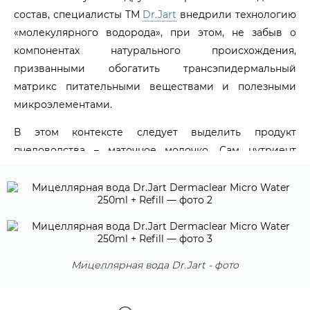
состав, специалисты ТМ
Dr.Jart
внедрили технологию
«молекулярного водорода», при этом, не забыв о
компонентах натурального происхождения,
призванными обогатить трансэпидермальный
матрикс питательными веществами и полезными
микроэлементами.
В этом контексте следует выделить продукт
пчеловодства – маточное молочко. Сам нутриент
изобилует рядом полезных компонентов, например
ретинол, снимающий воспаление, отеки и
усиливающий регенерацию клеток. Кроме того,
молочко богато на витамин молодости (Е), а также
витамин С, успешно предотвращающий возрастные
изменения. Нельзя обойти вниманием изобилие
Мицеллярная вода Dr.Jart - фото
минералов начиная от калия и заканчивая цинком,
обеспечивающим упругость эпидермису и