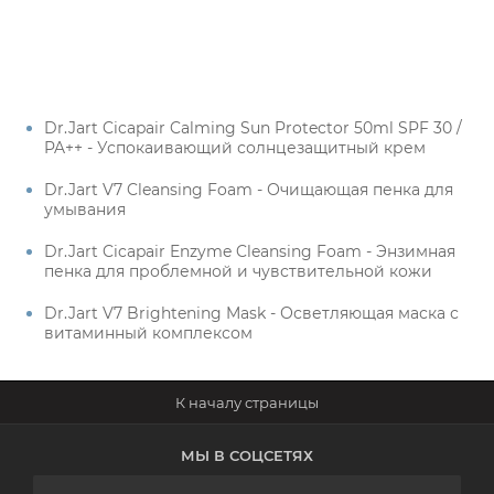
Dr.Jart Cicapair Calming Sun Protector 50ml SPF 30 /
PA++ - Успокаивающий солнцезащитный крем
Dr.Jart V7 Cleansing Foam - Очищающая пенка для
умывания
Dr.Jart Cicapair Enzyme Cleansing Foam - Энзимная
пенка для проблемной и чувствительной кожи
Dr.Jart V7 Brightening Mask - Осветляющая маска с
витаминный комплексом
МЫ В СОЦСЕТЯХ