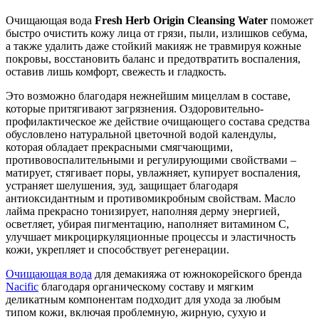
Очищающая вода
Fresh Herb Origin Cleansing Water
поможет
быстро очистить кожу лица от грязи, пыли, излишков себума,
а также удалить даже стойкий макияж не травмируя кожные
покровы, восстановить баланс и предотвратить воспаления,
оставив лишь комфорт, свежесть и гладкость.
Это возможно благодаря нежнейшим мицеллам в составе,
которые притягивают загрязнения. Оздоровительно-
профилактическое же действие очищающего состава средства
обусловлено натуральной цветочной водой календулы,
которая обладает прекрасными смягчающими,
противовоспалительными и регулирующими свойствами –
матирует, стягивает поры, увлажняет, купирует воспаления,
устраняет шелушения, зуд, защищает благодаря
антиоксидантным и противомикробным свойствам. Масло
лайма прекрасно тонизирует, наполняя дерму энергией,
осветляет, убирая пигментацию, наполняет витамином С,
улучшает микроциркуляционные процессы и эластичность
кожи, укрепляет и способствует регенерации.
Очищающая вода
для демакияжа от южнокорейского бренда
Nacific
благодаря органическому составу и мягким
деликатным компонентам подходит для ухода за любым
типом кожи, включая проблемную, жирную, сухую и