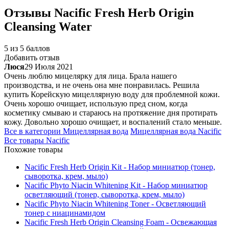
Отзывы
Nacific Fresh Herb Origin
Cleansing Water
5 из 5 баллов
Добавить отзыв
Люся
29 Июля 2021
Очень люблю мицелярку для лица. Брала нашего
производства, и не очень она мне понравилась. Решила
купить Корейскую мицеллярную воду для проблемной кожи.
Очень хорошо очищает, использую пред сном, когда
косметику смываю и стараюсь на протяжение дня протирать
кожу. Довольно хорошо очищает, и воспалений стало меньше.
Все в категории
Мицеллярная вода
Мицеллярная вода
Nacific
Все товары
Nacific
Похожие товары
Nacific Fresh Herb Origin Kit - Набор миниатюр (тонер,
сыворотка, крем, мыло)
Nacific Phyto Niacin Whitening Kit - Набор миниатюр
осветляющий (тонер, сыворотка, крем, мыло)
Nacific Phyto Niacin Whitening Toner - Осветляющий
тонер с ниацинамидом
Nacific Fresh Herb Origin Cleansing Foam - Освежающая