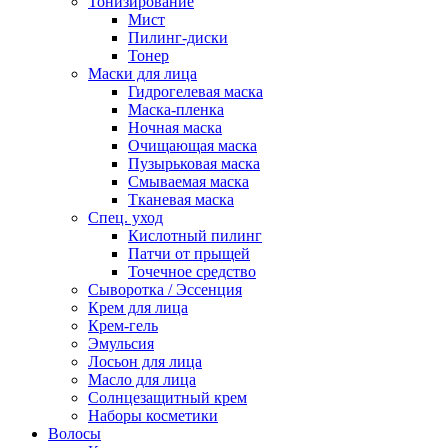
Тонизирование
Мист
Пилинг-диски
Тонер
Маски для лица
Гидрогелевая маска
Маска-пленка
Ночная маска
Очищающая маска
Пузырьковая маска
Смываемая маска
Тканевая маска
Спец. уход
Кислотный пилинг
Патчи от прыщей
Точечное средство
Сыворотка / Эссенция
Крем для лица
Крем-гель
Эмульсия
Лосьон для лица
Масло для лица
Солнцезащитный крем
Наборы косметики
Волосы