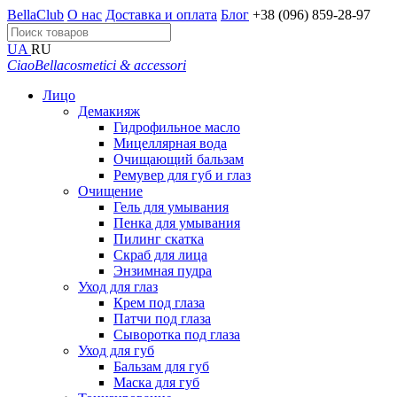
BellaClub
О нас
Доставка и оплата
Блог
+38 (096) 859-28-97
UA
RU
CiaoBella
cosmetici & accessori
Лицо
Демакияж
Гидрофильное масло
Мицеллярная вода
Очищающий бальзам
Ремувер для губ и глаз
Очищение
Гель для умывания
Пенка для умывания
Пилинг скатка
Скраб для лица
Энзимная пудра
Уход для глаз
Крем под глаза
Патчи под глаза
Сыворотка под глаза
Уход для губ
Бальзам для губ
Маска для губ