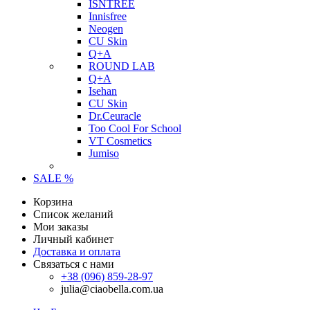
ISNTREE
Innisfree
Neogen
CU Skin
Q+A
ROUND LAB
Q+A
Isehan
CU Skin
Dr.Ceuracle
Too Cool For School
VT Cosmetics
Jumiso
SALE %
Корзина
Список желаний
Мои заказы
Личный кабинет
Доставка и оплата
Связаться с нами
+38 (096) 859-28-97
julia@ciaobella.com.ua