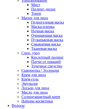
Тонизирование
Мист
Пилинг-диски
Тонер
Маски для лица
Гидрогелевая маска
Маска-пленка
Ночная маска
Очищающая маска
Пузырьковая маска
Смываемая маска
Тканевая маска
Спец. уход
Кислотный пилинг
Патчи от прыщей
Точечное средство
Сыворотка / Эссенция
Крем для лица
Крем-гель
Эмульсия
Лосьон для лица
Масло для лица
Солнцезащитный крем
Наборы косметики
Волосы