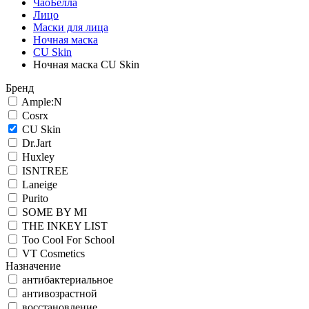
ЧаоБелла
Лицо
Маски для лица
Ночная маска
CU Skin
Ночная маска CU Skin
Бренд
Ample:N
Cosrx
CU Skin
Dr.Jart
Huxley
ISNTREE
Laneige
Purito
SOME BY MI
THE INKEY LIST
Too Cool For School
VT Cosmetics
Назначение
антибактериальное
антивозрастной
восстановление