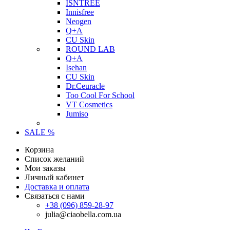
ISNTREE
Innisfree
Neogen
Q+A
CU Skin
ROUND LAB
Q+A
Isehan
CU Skin
Dr.Ceuracle
Too Cool For School
VT Cosmetics
Jumiso
SALE %
Корзина
Список желаний
Мои заказы
Личный кабинет
Доставка и оплата
Связаться с нами
+38 (096) 859-28-97
julia@ciaobella.com.ua