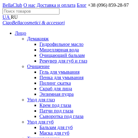
BellaClub
О нас
Доставка и оплата
Блог
+38 (096) 859-28-97
UA
RU
CiaoBella
cosmetici & accessori
Лицо
Демакияж
Гидрофильное масло
Мицеллярная вода
Очищающий бальзам
Ремувер для губ и глаз
Очищение
Гель для умывания
Пенка для умывания
Пилинг скатка
Скраб для лица
Энзимная пудра
Уход для глаз
Крем под глаза
Патчи под глаза
Сыворотка под глаза
Уход для губ
Бальзам для губ
Маска для губ