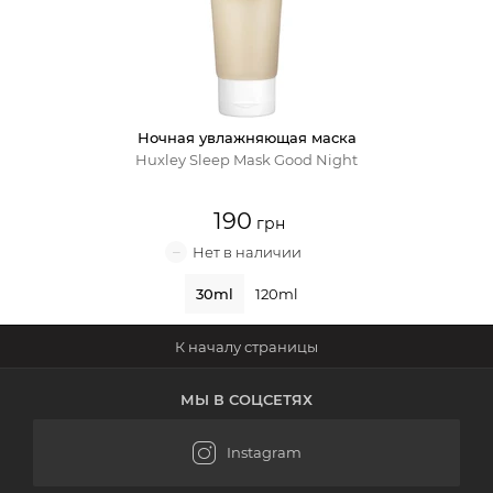
Крем для лица
Крем-гель
Ночная увлажняющая маска
Эмульсия
Huxley Sleep Mask Good Night
Лосьон для лица
190
Масло для лица
30ml
120ml
Солнцезащитный крем
Наборы косметики
МЫ В СОЦСЕТЯХ