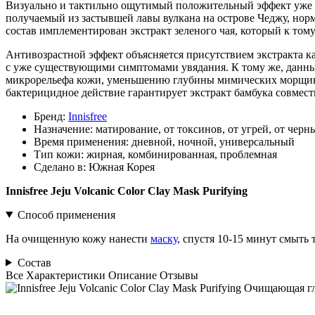
Визуально и тактильно ощутимый положительный эффект уже п
получаемый из застывшей лавы вулкана на острове Чеджу, норм
состав имплементирован экстракт зеленого чая, который к том
Антивозрастной эффект объясняется присутствием экстракта к
с уже существующими симптомами увядания. К тому же, данны
микрорельефа кожи, уменьшению глубины мимических морщин
бактерицидное действие гарантирует экстракт бамбука совмест
Бренд:
Innisfree
Назначение:
матирование, от токсинов, от угрей, от черн
Время применения:
дневной, ночной, универсальный
Тип кожи:
жирная, комбинированная, проблемная
Сделано в:
Южная Корея
Innisfree Jeju Volcanic Color Clay Mask Purifying
Способ применения
На очищенную кожу нанести
маску
, спустя 10-15 минут смыть 
Состав
Все
Характеристики
Описание
Отзывы