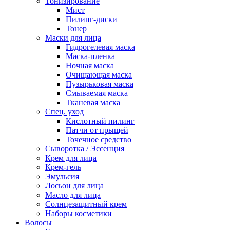
Тонизирование
Мист
Пилинг-диски
Тонер
Маски для лица
Гидрогелевая маска
Маска-пленка
Ночная маска
Очищающая маска
Пузырьковая маска
Смываемая маска
Тканевая маска
Спец. уход
Кислотный пилинг
Патчи от прыщей
Точечное средство
Сыворотка / Эссенция
Крем для лица
Крем-гель
Эмульсия
Лосьон для лица
Масло для лица
Солнцезащитный крем
Наборы косметики
Волосы