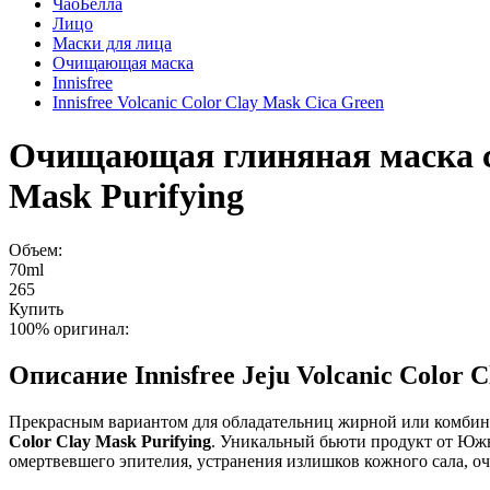
ЧаоБелла
Лицо
Маски для лица
Очищающая маска
Innisfree
Innisfree Volcanic Color Clay Mask Cica Green
Очищающая глиняная маска с
Mask Purifying
Объем:
70ml
265
Купить
100% оригинал:
Описание
Innisfree Jeju Volcanic Col
Прекрасным вариантом для обладательниц жирной или комбини
Color Clay Mask Purifying
. Уникальный бьюти продукт от Юж
омертвевшего эпителия, устранения излишков кожного сала, оч