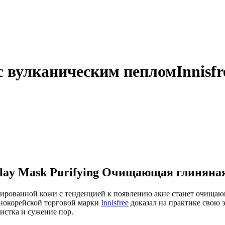
 вулканическим пеплом
Innisfr
or Clay Mask Purifying Очищающая глинян
рованной кожи с тенденцией к появлению акне станет очищающ
нокорейской торговой марки
Innisfree
доказал на практике свою 
истка и сужение пор.