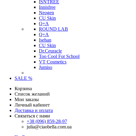
ISNTREE
Innisfree
Neogen
CU Skin
Q+A
ROUND LAB
Q+A
Isehan
CU Skin
Dr.Ceuracle
Too Cool For School
VT Cosmetics
Jumiso
SALE %
Корзина
Список желаний
Мои заказы
Личный кабинет
Доставка и оплата
Связаться с нами
+38 (096) 859-28-97
julia@ciaobella.com.ua