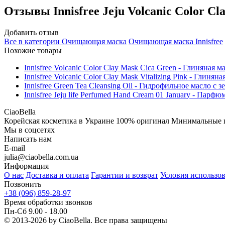
Отзывы
Innisfree Jeju Volcanic Color Cl
Добавить отзыв
Все в категории
Очищающая маска
Очищающая маска
Innisfree
Похожие товары
Innisfree Volcanic Color Clay Mask Cica Green - Глиняная м
Innisfree Volcanic Color Clay Mask Vitalizing Pink - Глин
Innisfree Green Tea Cleansing Oil - Гидрофильное масло с 
Innisfree Jeju life Perfumed Hand Cream 01 January - Пар
CiaoBella
Корейская косметика в Украине
100% оригинал
Минимальные 
Мы в соцсетях
Написать нам
E-mail
julia@ciaobella.com.ua
Информация
О нас
Доставка и оплата
Гарантии и возврат
Условия использо
Позвонить
+38 (096) 859-28-97
Время обработки звонков
Пн-Сб 9.00 - 18.00
© 2013-2026 by CiaoBella. Все права защищены