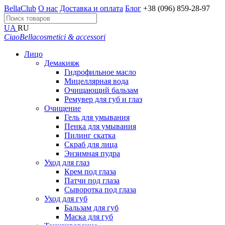
BellaClub
О нас
Доставка и оплата
Блог
+38 (096) 859-28-97
UA
RU
CiaoBella
cosmetici & accessori
Лицо
Демакияж
Гидрофильное масло
Мицеллярная вода
Очищающий бальзам
Ремувер для губ и глаз
Очищение
Гель для умывания
Пенка для умывания
Пилинг скатка
Скраб для лица
Энзимная пудра
Уход для глаз
Крем под глаза
Патчи под глаза
Сыворотка под глаза
Уход для губ
Бальзам для губ
Маска для губ