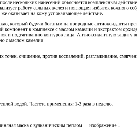
осле нескольких нанесений объясняется комплексным действием
ализует работу сальных желез и поглощает избыток кожного себ
у же оказывает на кожу успокаивающее действие.
акао, который будучи богатым на природные антиоксиданты преп
й компонент в комплексе с маслом камелии и экстрактом орхид
ок и подтягиванию контуров лица. Антиоксидантную защиту в
но с маслом камелии.
ых точек, очищение, против воспалений, разглаживание, смягчен
теплой водой. Частота применения: 1-3 раза в неделю.