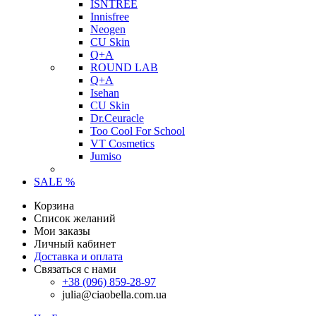
ISNTREE
Innisfree
Neogen
CU Skin
Q+A
ROUND LAB
Q+A
Isehan
CU Skin
Dr.Ceuracle
Too Cool For School
VT Cosmetics
Jumiso
SALE %
Корзина
Список желаний
Мои заказы
Личный кабинет
Доставка и оплата
Связаться с нами
+38 (096) 859-28-97
julia@ciaobella.com.ua