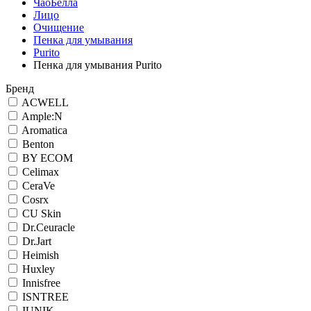
ЧаоБелла
Лицо
Очищение
Пенка для умывания
Purito
Пенка для умывания Purito
Бренд
ACWELL
Ample:N
Aromatica
Benton
BY ECOM
Celimax
CeraVe
Cosrx
CU Skin
Dr.Ceuracle
Dr.Jart
Heimish
Huxley
Innisfree
ISNTREE
IUNIK