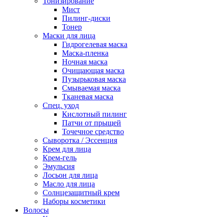
Тонизирование
Мист
Пилинг-диски
Тонер
Маски для лица
Гидрогелевая маска
Маска-пленка
Ночная маска
Очищающая маска
Пузырьковая маска
Смываемая маска
Тканевая маска
Спец. уход
Кислотный пилинг
Патчи от прыщей
Точечное средство
Сыворотка / Эссенция
Крем для лица
Крем-гель
Эмульсия
Лосьон для лица
Масло для лица
Солнцезащитный крем
Наборы косметики
Волосы