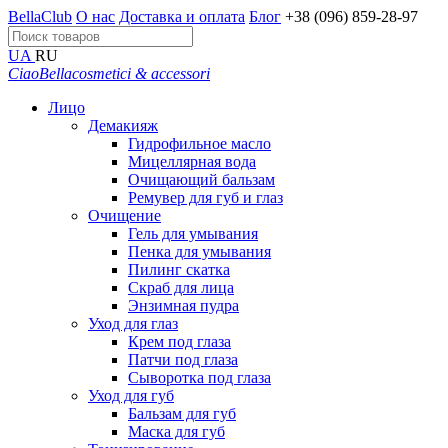
BellaClub
О нас
Доставка и оплата
Блог
+38 (096) 859-28-97
UA
RU
CiaoBella
cosmetici & accessori
Лицо
Демакияж
Гидрофильное масло
Мицеллярная вода
Очищающий бальзам
Ремувер для губ и глаз
Очищение
Гель для умывания
Пенка для умывания
Пилинг скатка
Скраб для лица
Энзимная пудра
Уход для глаз
Крем под глаза
Патчи под глаза
Сыворотка под глаза
Уход для губ
Бальзам для губ
Маска для губ