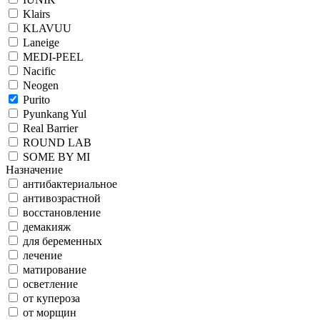
Klairs
KLAVUU
Laneige
MEDI-PEEL
Nacific
Neogen
Purito
Pyunkang Yul
Real Barrier
ROUND LAB
SOME BY MI
Назначение
антибактериальное
антивозрастной
восстановление
демакияж
для беременных
лечение
матирование
осветление
от купероза
от морщин