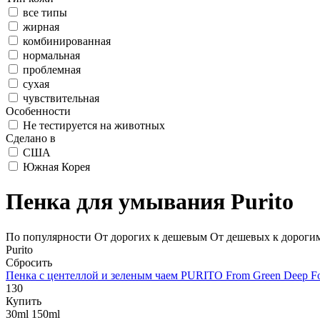
все типы
жирная
комбинированная
нормальная
проблемная
сухая
чувствительная
Особенности
Не тестируется на животных
Сделано в
США
Южная Корея
Пенка для умывания Purito
По популярности
От дорогих к дешевым
От дешевых к дороги
Purito
Сбросить
Пенка с центеллой и зеленым чаем
PURITO From Green Deep Fo
130
Купить
30ml
150ml