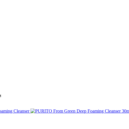
м
aming Cleanser