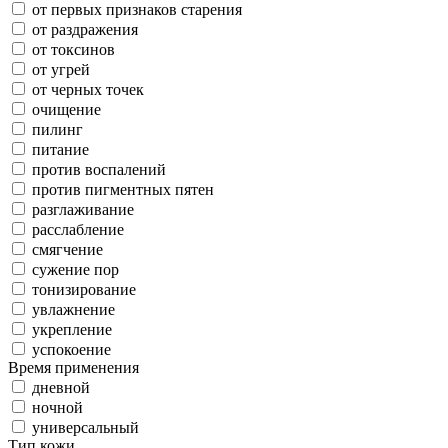
от первых признаков старения
от раздражения
от токсинов
от угрей
от черных точек
очищение
пилинг
питание
против воспалений
против пигментных пятен
разглаживание
расслабление
смягчение
сужение пор
тонизирование
увлажнение
укрепление
успокоение
Время применения
дневной
ночной
универсальный
Тип кожи