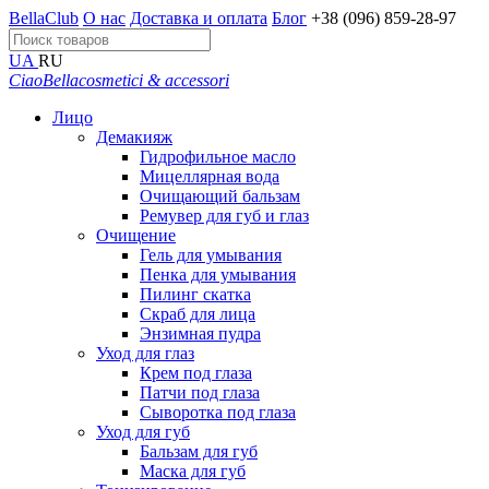
BellaClub
О нас
Доставка и оплата
Блог
+38 (096) 859-28-97
UA
RU
CiaoBella
cosmetici & accessori
Лицо
Демакияж
Гидрофильное масло
Мицеллярная вода
Очищающий бальзам
Ремувер для губ и глаз
Очищение
Гель для умывания
Пенка для умывания
Пилинг скатка
Скраб для лица
Энзимная пудра
Уход для глаз
Крем под глаза
Патчи под глаза
Сыворотка под глаза
Уход для губ
Бальзам для губ
Маска для губ