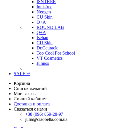
ISNTREE
Innisfree
Neogen
CU Skin
Q+A
ROUND LAB
Q+A
Isehan
CU Skin
Dr.Ceuracle
Too Cool For School
VT Cosmetics
Jumiso
SALE %
Корзина
Список желаний
Мои заказы
Личный кабинет
Доставка и оплата
Связаться с нами
+38 (096) 859-28-97
julia@ciaobella.com.ua