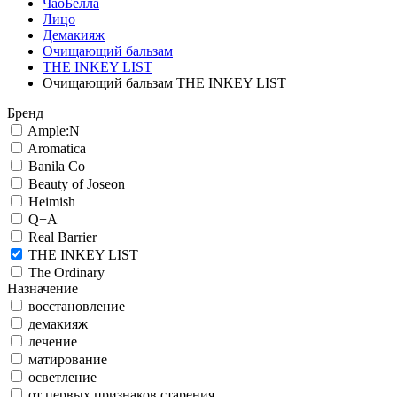
ЧаоБелла
Лицо
Демакияж
Очищающий бальзам
THE INKEY LIST
Очищающий бальзам THE INKEY LIST
Бренд
Ample:N
Aromatica
Banila Co
Beauty of Joseon
Heimish
Q+A
Real Barrier
THE INKEY LIST
The Ordinary
Назначение
восстановление
демакияж
лечение
матирование
осветление
от первых признаков старения