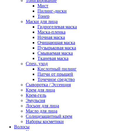
Тонизирование
Мист
Пилинг-диски
Тонер
Маски для лица
Гидрогелевая маска
Маска-пленка
Ночная маска
Очищающая маска
Пузырьковая маска
Смываемая маска
Тканевая маска
Спец. уход
Кислотный пилинг
Патчи от прыщей
Точечное средство
Сыворотка / Эссенция
Крем для лица
Крем-гель
Эмульсия
Лосьон для лица
Масло для лица
Солнцезащитный крем
Наборы косметики
Волосы