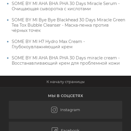
SOME BY MI AHA BHA PHA 30 Days Miracle Serum -
Очищающая сыворотка с кислотами
SOME BY MI Bye Bye Blackhead 30 Days Miracle Green
Tea Tox Bubble Cleanser - Маска-пенка против
чёрных точек
SOME BY MI H7 Hydro Max Cream -
Глубокоувлажняющий крем
SOME BY MI AHA BHA PHA 30 Days miracle cream -
Восстанавливающий крем для проблемной кожи
МЫ В СОЦСЕТЯХ