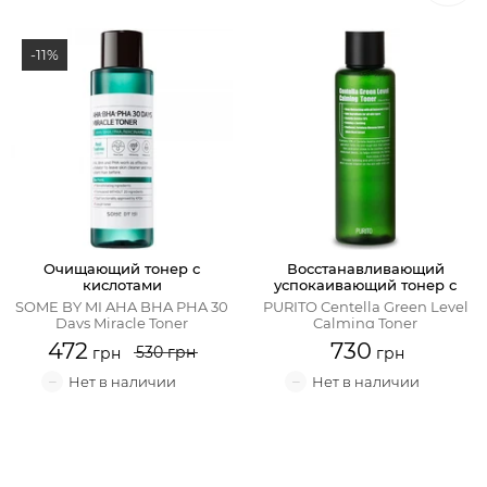
Очищающий тонер с
Восстанавливающий
кислотами
успокаивающий тонер с
центеллой
SOME BY MI AHA BHA PHA 30
PURITO Centella Green Level
Days Miracle Toner
Calming Toner
730
530