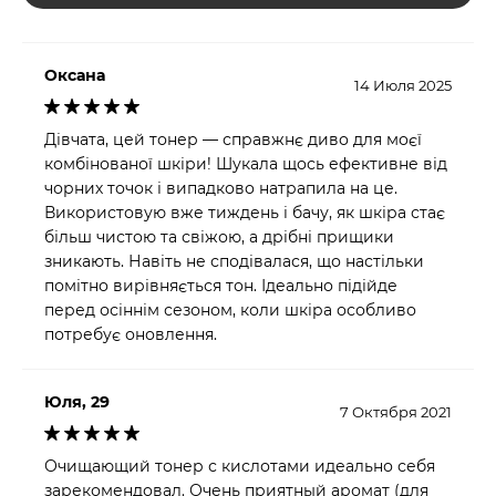
тому же, препятствуют потере влаги клетками кожи.
Не менее важное значение отводится маслу чайного
дерева, обладающего выраженным антисептическим,
Оксана
14 Июля 2025
противовоспалительным, обезболивающим и
бактерицидным эффектом, а также нормализует
Дівчата, цей тонер — справжнє диво для моєї
работу сальных желез. Удалить излишки кожного
комбінованої шкіри! Шукала щось ефективне від
чорних точок і випадково натрапила на це.
сала, устранить шелушение, улучшить защитный
Використовую вже тиждень і бачу, як шкіра стає
барьер, а также повысить клеточный иммунитет,
більш чистою та свіжою, а дрібні прищики
одновременно усилив регенерацию эпидермиса
зникають. Навіть не сподівалася, що настільки
помогает ансамбль экстрактов папайи, семян
помітно вирівняється тон. Ідеально підійде
чечевицы, ласточкиного гнезда и лотоса.
перед осіннім сезоном, коли шкіра особливо
Препятствуют преждевременному старению,
потребує оновлення.
оказывая хороший лифтинг эффект такие
компоненты, как аденозин и ниацинамид,
Юля, 29
7 Октября 2021
активизирующие синтез коллагеновых волокон и
эластина.
Очищающий тонер с кислотами идеально себя
зарекомендовал. Очень приятный аромат (для