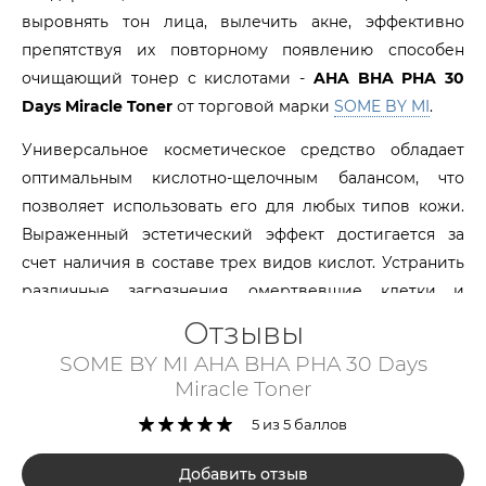
выровнять тон лица, вылечить акне, эффективно
препятствуя их повторному появлению способен
очищающий тонер с кислотами -
AHA BHA PHA 30
Days Miracle Toner
от торговой марки
SOME BY MI
.
Универсальное косметическое средство обладает
оптимальным кислотно-щелочным балансом, что
позволяет использовать его для любых типов кожи.
Выраженный эстетический эффект достигается за
счет наличия в составе трех видов кислот. Устранить
различные загрязнения, омертвевшие клетки и
ороговевший слой дермы призваны АНА кислоты,
Отзывы
тогда как группа ВНА кислот ориентирована на
SOME BY MI AHA BHA PHA 30 Days
нормализацию водно-жирового баланса,
Miracle Toner
растворение комедонов, равно как и удаление
5 из 5 баллов
излишков себума. А вот за устранение воспалений и
раздражений ответственны РНА кислоты, которые к
Добавить отзыв