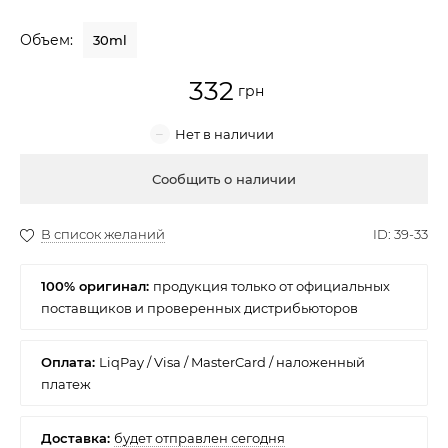
Крем для лица
Объем:
30ml
Крем-гель
332
Эмульсия
Лосьон для лица
Купить
Масло для лица
Солнцезащитный крем
100% оригинал:
Наборы косметики