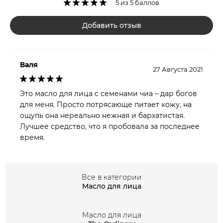
антиоксидантными характеристиками, выступают
5 из 5 баллов
фенольные кислоты, а также кверцетин и кемпферол,
Добавить отзыв
оказывающие выраженное увлажняющее и
смягчающее воздействие. Особого внимания
заслуживает кофеиновая кислота, принимающая
Валя
участие в синтезе липидов. Значительный
27 Августа 2021
липолитический эффект проявляется в усилении
синтеза холестерина, который совместно с другими
Это масло для лица с семенами чиа – дар богов
липидами играют важную роль в защите клеток от
для меня. Просто потрясающе питает кожу, на
ощупь она нереально нежная и бархатистая.
обезвоживания. Антиоксидантную защиту
Лучшее средство, что я пробовала за последнее
гарантирует витамин Е в тандеме с фитостеролами,
время.
блокирующие образование на клеточном уровне
свободных радикалов. К слову, органичное сочетание
вышеозначенных активных компонентов оставляет
Все в категории
влагу в дерме и блокирует ее избыточное испарение
Масло для лица
из клеток. А вот присутствие в составе масла
фитостеролов, положительно сказывается на
Масло для лица
интенсивном производстве коллагеновых волокон и