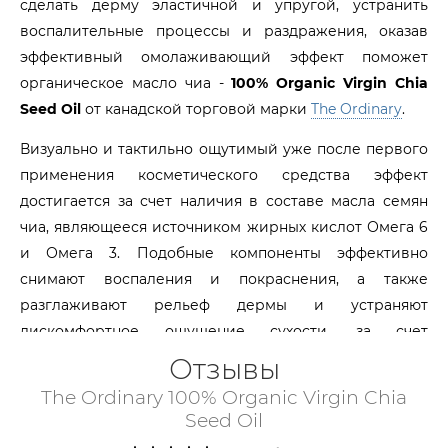
сделать дерму эластичной и упругой, устранить
воспалительные процессы и раздражения, оказав
эффективный омолаживающий эффект поможет
органическое масло чиа -
100% Organic Virgin Chia
Seed Oil
от канадской торговой марки
The Ordinary
.
Визуально и тактильно ощутимый уже после первого
применения косметического средства эффект
достигается за счет наличия в составе масла семян
чиа, являющееся источником жирных кислот Омега 6
и Омега 3. Подобные компоненты эффективно
снимают воспаления и покраснения, а также
разглаживают рельеф дермы и устраняют
дискомфортное ощущение сухости, за счет
обеспечения клеток эпидермиса интенсивной
Отзывы
гидратацией.
The Ordinary 100% Organic Virgin Chia
Seed Oil
В качестве успокаивающих агентов, обладающих