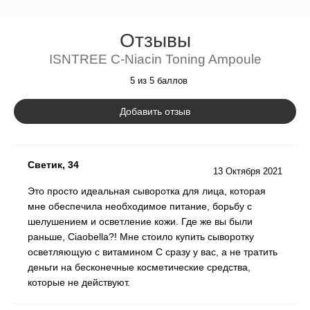
эпидермис становится подтянутей и эластичней.
Отзывы
Восполнение нехватки трансэпидермальной жидкости берет
ISNTREE C-Niacin Toning Ampoule
на себя экстракт листьев алоэ вера. К тому же, именно он
насыщает клетки полезными нутриентами, улучшает
5 из 5 баллов
клеточный иммунитет и восстанавливает защитные
Добавить отзыв
возможности эпидермиса. Для того, чтобы влага не
испарялась из клеток, в составе предусмотрена
гиалуроновая кислота, которая в тандеме с витамином С
Светик, 34
успешно борется со свободными радикалами, а также
13 Октября 2021
снижает выраженность мимических морщин, делая
Это просто идеальная сыворотка для лица, которая
эпидермис гладким, подтянутым и бархатистым.
мне обеспечила необходимое питание, борьбу с
шелушением и осветление кожи. Где же вы были
раньше, Ciaobella?! Мне стоило купить сыворотку
осветляющую с витамином С сразу у вас, а не тратить
деньги на бесконечные косметические средства,
которые не действуют.