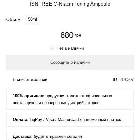
ISNTREE C-Niacin Toning Ampoule
Крем для лица
Объем:
50ml
Крем-гель
680
Эмульсия
Лосьон для лица
Купить
Масло для лица
Солнцезащитный крем
100% оригинал:
Наборы косметики