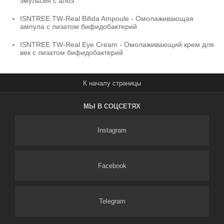
эмульсия с алоэ
ISNTREE TW-Real Bifida Ampoule - Омолаживающая
ампула с лизатом бифидобактерий
ISNTREE TW-Real Eye Cream - Омолаживающий крем для
век с лизатом бифидобактерий
МЫ В СОЦСЕТЯХ