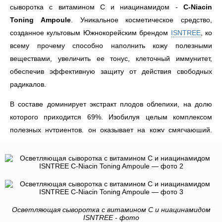
сыворотка с витамином С и ниацинамидом -
C-Niacin
Toning Ampoule
. Уникальное косметическое средство,
созданное культовым Южнокорейским брендом
ISNTREE
, ко
всему прочему способно наполнить кожу полезными
веществами, увеличить ее тонус, клеточный иммунитет,
обеспечив эффективную защиту от действия свободных
радикалов.
В составе доминирует экстракт плодов облепихи, на долю
которого приходится 69%. Изобилуя целым комплексом
полезных нутриентов, он оказывает на кожу смягчающий,
успокаивающий и увлажняющий эффект, помогая устранить
сухость и шелушение, улучшить защитные возможности и
тонус. В качестве нутриента, оказывающего омолаживающий
эффект, используется ниацинамид, препятствующий
дегидратации клеток, осветляющий кожу и сужающий поры.
Кроме того, данное вещество стимулирует образование
Осветляющая сыворотка с витамином С и ниацинамидом
ISNTREE - фото
организмом собственных коллагеновых волокон из-за чего