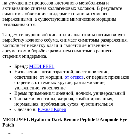
на улучшение процессов клеточного метаболизма и
активизацию синтеза коллагеновых волокон. В результате
симптомы обвисания эпидермиса становятся менее
выраженными, а существующие мимические морщины
разглаживаются.
Тандем гиалуроновой кислоты и аллантоина оптимизирует
выработку кожного себума, снимает симптомы раздражения,
восполняет нехватку влаги и является действенным
аргументом в борьбе с развитием симптомов раннего
старения эпидермиса.
Бренд:
MEDI-PEEL
Назначение:
антивозрастной, восстановление,
осветление, от морщин,
от отеков
, от первых признаков
старения, от темных кругов, разглаживание,
увлажнение, укрепление
Время применения:
дневной, ночной, универсальный
Тип кожи:
все типы, жирная, комбинированная,
нормальная, проблемная, сухая, чувствительная
Сделано в:
Южная Корея
MEDI-PEEL Hyaluron Dark Benone Peptide 9 Ampoule Eye
Patch