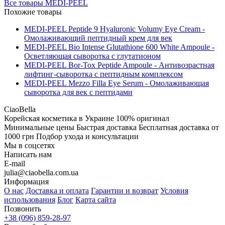
Все товары
MEDI-PEEL
Похожие товары
MEDI-PEEL Peptide 9 Hyaluronic Volumy Eye Cream -
Омолаживающий пептидный крем для век
MEDI-PEEL Bio Intense Glutathione 600 White Ampoule -
Осветляющая сыворотка с глутатионом
MEDI-PEEL Bor-Tox Peptide Ampoule - Антивозрастная
лифтинг-сыворотка с пептидным комплексом
MEDI-PEEL Mezzo Filla Eye Serum - Омолаживающая
сыворотка для век с пептидами
CiaoBella
Корейская косметика в Украине
100% оригинал
Минимальные цены
Быстрая доставка
Бесплатная доставка от
1000 грн
Подбор ухода и консультации
Мы в соцсетях
Написать нам
E-mail
julia@ciaobella.com.ua
Информация
О нас
Доставка и оплата
Гарантии и возврат
Условия
использования
Блог
Карта сайта
Позвонить
+38 (096) 859-28-97