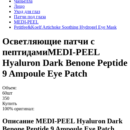
ЧаоБелла
Лицо
Уход для глаз
Патчи под глаза
MEDI-PEEL
Petitfee&Koelf Artichoke Soothing Hydrogel Eye Mask
Осветляющие патчи с
пептидами
MEDI-PEEL
Hyaluron Dark Benone Peptide
9 Ampoule Eye Patch
Объем:
60шт
350
Купить
100% оригинал:
Описание
MEDI-PEEL Hyaluron Dark
Benone Peptide 9 Ampoule Eye Patch