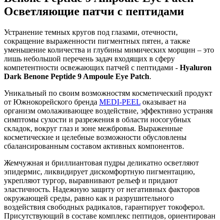
Осветляющие патчи с пептидами
Устранение темных кругов под глазами, отечности,
сокращение выраженности пигментных пятен, а также
уменьшение количества и глубины мимических морщин – это
лишь небольшой перечень задач входящих в сферу
компетентности освежающих патчей с пептидами -
Hyaluron
Dark Benone Peptide 9 Ampoule Eye Patch
.
Уникальный по своим возможностям косметический продукт
от Южнокорейского бренда
MEDI-PEEL
оказывает на
организм омолаживающее воздействие, эффективно устраняя
симптомы сухости и разрежения в области носогубных
складок, вокруг глаз и зоне межбровья. Выраженные
косметические и целебные возможности обусловлены
сбалансированным составом активных компонентов.
Жемчужная и бриллиантовая пудры деликатно осветляют
эпидермис, ликвидирует дискомфортную пигментацию,
укрепляют тургор, выравнивают рельеф и придают
эластичность. Надежную защиту от негативных факторов
окружающей среды, равно как и разрушительного
воздействия свободных радикалов, гарантирует токоферол.
Присутствующий в составе комплекс пептидов, ориентирован