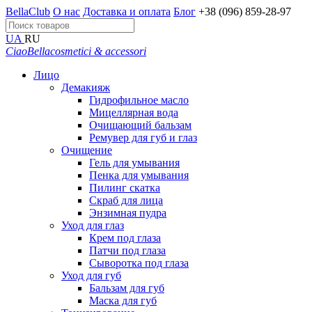
BellaClub
О нас
Доставка и оплата
Блог
+38 (096) 859-28-97
UA
RU
CiaoBella
cosmetici & accessori
Лицо
Демакияж
Гидрофильное масло
Мицеллярная вода
Очищающий бальзам
Ремувер для губ и глаз
Очищение
Гель для умывания
Пенка для умывания
Пилинг скатка
Скраб для лица
Энзимная пудра
Уход для глаз
Крем под глаза
Патчи под глаза
Сыворотка под глаза
Уход для губ
Бальзам для губ
Маска для губ