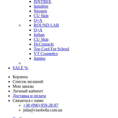
ISNTREE
Innisfree
Neogen
CU Skin
Q+A
ROUND LAB
Q+A
Isehan
CU Skin
Dr.Ceuracle
Too Cool For School
VT Cosmetics
Jumiso
SALE %
Корзина
Список желаний
Мои заказы
Личный кабинет
Доставка и оплата
Связаться с нами
+38 (096) 859-28-97
julia@ciaobella.com.ua