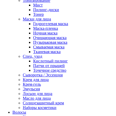
Тонизирование
Мист
Пилинг-диски
Тонер
Маски для лица
Гидрогелевая маска
Маска-пленка
Ночная маска
Очищающая маска
Пузырьковая маска
Смываемая маска
Тканевая маска
Спец. уход
Кислотный пилинг
Патчи от прыщей
Точечное средство
Сыворотка / Эссенция
Крем для лица
Крем-гель
Эмульсия
Лосьон для лица
Масло для лица
Солнцезащитный крем
Наборы косметики
Волосы