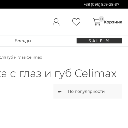
+38 (096) 859-28-97
Бренды
SALE %
ля губ и глаз Celimax
 с глаз и губ Celimax
По популярности