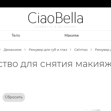
CiaoBella
COSMETICI & ACCESSORI
Тело
Макияж
Демакияж
Ремувер для губ и глаз
Celimax
Ремувер д
тво для снятия макияжа
Сбросить