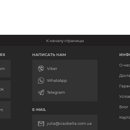
ЯХ
НАПИСАТЬ НАМ
ИНФ
О на
Доста
Гаран
Усло
Блог
E-MAIL
Карта
julia@ciaobella.com.ua