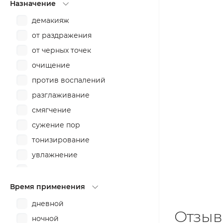
Назначение
демакияж
от раздражения
от черных точек
очищение
против воспалений
разглаживание
смягчение
сужение пор
тонизирование
увлажнение
укрепление
успокоение
Время применения
дневной
Отзыв
ночной