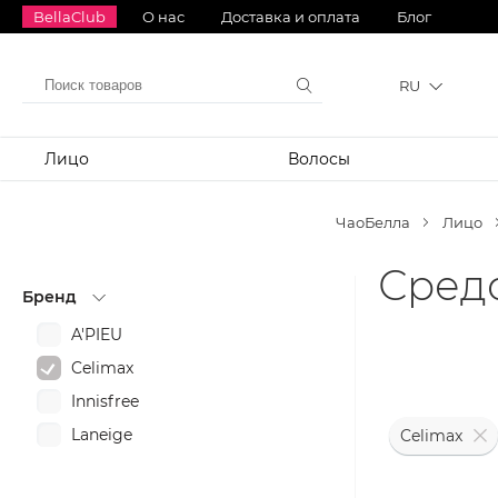
BellaClub
О нас
Доставка и оплата
Блог
RU
Лицо
Волосы
ЧаоБелла
Лицо
Средс
Бренд
A'PIEU
Celimax
Innisfree
Laneige
Celimax