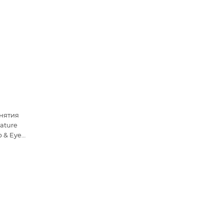
снятия
ature
p & Eye