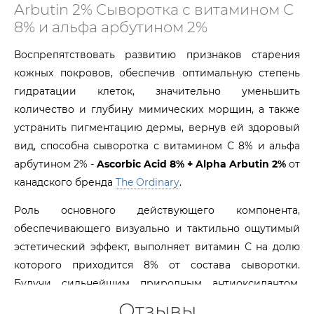
Arbutin 2% Сыворотка с витамином С
8% и альфа арбутином 2%
Воспрепятствовать развитию признаков старения
кожных покровов, обеспечив оптимальную степень
гидратации клеток, значительно уменьшить
количество и глубину мимических морщин, а также
устранить пигментацию дермы, вернув ей здоровый
вид, способна сыворотка с витамином С 8% и альфа
арбутином 2% -
Ascorbic Acid 8% + Alpha Arbutin 2%
от
канадского бренда
The Ordinary
.
Роль основного действующего компонента,
обеспечивающего визуально и тактильно ощутимый
эстетический эффект, выполняет витамин С на долю
которого приходится 8% от состава сыворотки.
Будучи сильнейшим природным антиоксидантом,
аскорбиновая кислота принимает участие в
Отзывы