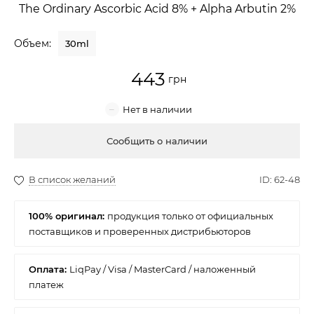
The Ordinary Ascorbic Acid 8% + Alpha Arbutin 2%
Крем для лица
Объем:
30ml
Крем-гель
443
Эмульсия
Лосьон для лица
Купить
Масло для лица
Солнцезащитный крем
100% оригинал:
Наборы косметики