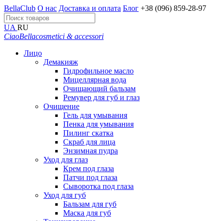
BellaClub
О нас
Доставка и оплата
Блог
+38 (096) 859-28-97
UA
RU
CiaoBella
cosmetici & accessori
Лицо
Демакияж
Гидрофильное масло
Мицеллярная вода
Очищающий бальзам
Ремувер для губ и глаз
Очищение
Гель для умывания
Пенка для умывания
Пилинг скатка
Скраб для лица
Энзимная пудра
Уход для глаз
Крем под глаза
Патчи под глаза
Сыворотка под глаза
Уход для губ
Бальзам для губ
Маска для губ