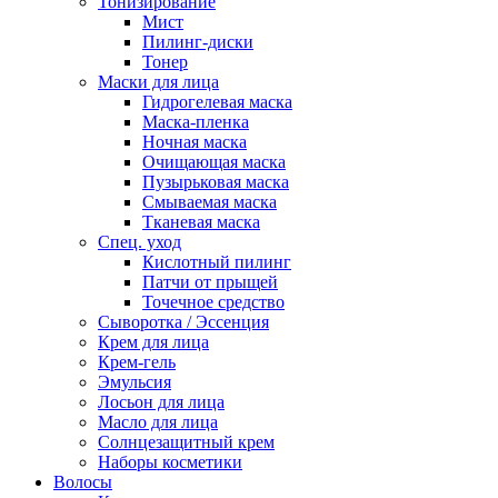
Тонизирование
Мист
Пилинг-диски
Тонер
Маски для лица
Гидрогелевая маска
Маска-пленка
Ночная маска
Очищающая маска
Пузырьковая маска
Смываемая маска
Тканевая маска
Спец. уход
Кислотный пилинг
Патчи от прыщей
Точечное средство
Сыворотка / Эссенция
Крем для лица
Крем-гель
Эмульсия
Лосьон для лица
Масло для лица
Солнцезащитный крем
Наборы косметики
Волосы