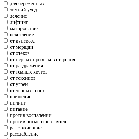
для беременных
зимний уход
лечение
лифтинг
матирование
осветление
от купероза
от морщин
от отеков
от первых признаков старения
от раздражения
от темных кругов
от токсинов
от угрей
от черных точек
очищение
пилинг
питание
против воспалений
против пигментных пятен
разглаживание
расслабление