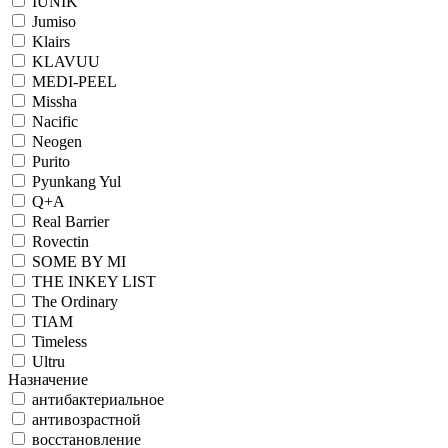
IUNIK
Jumiso
Klairs
KLAVUU
MEDI-PEEL
Missha
Nacific
Neogen
Purito
Pyunkang Yul
Q+A
Real Barrier
Rovectin
SOME BY MI
THE INKEY LIST
The Ordinary
TIAM
Timeless
Ultru
Назначение
антибактериальное
антивозрастной
восстановление