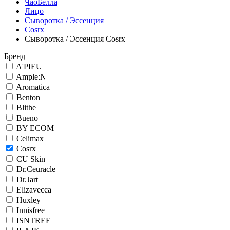
ЧаоБелла
Лицо
Сыворотка / Эссенция
Cosrx
Сыворотка / Эссенция Cosrx
Бренд
A'PIEU
Ample:N
Aromatica
Benton
Blithe
Bueno
BY ECOM
Celimax
Cosrx
CU Skin
Dr.Ceuracle
Dr.Jart
Elizavecca
Huxley
Innisfree
ISNTREE