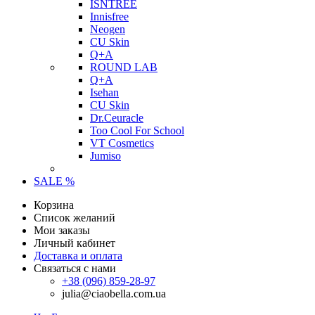
ISNTREE
Innisfree
Neogen
CU Skin
Q+A
ROUND LAB
Q+A
Isehan
CU Skin
Dr.Ceuracle
Too Cool For School
VT Cosmetics
Jumiso
SALE %
Корзина
Список желаний
Мои заказы
Личный кабинет
Доставка и оплата
Связаться с нами
+38 (096) 859-28-97
julia@ciaobella.com.ua