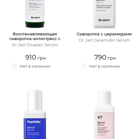
Крем для лица
Крем-гель
Восстанавливающая
Сыворотка с церамидами
сыворотка-антистресс с
Эмульсия
Dr.Jart Ceramidin Serum
экстрактом центеллы
Dr.Jart Cicapair Serum
азиатской
Лосьон для лица
910
790
Масло для лица
Солнцезащитный крем
Наборы косметики