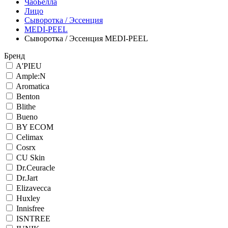
ЧаоБелла
Лицо
Сыворотка / Эссенция
MEDI-PEEL
Сыворотка / Эссенция MEDI-PEEL
Бренд
A'PIEU
Ample:N
Aromatica
Benton
Blithe
Bueno
BY ECOM
Celimax
Cosrx
CU Skin
Dr.Ceuracle
Dr.Jart
Elizavecca
Huxley
Innisfree
ISNTREE