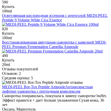
590
Купить
100ml
Осветляющая кислородная эссенция с центеллой
MEDI-PEEL
Peptide 9 Volume White Cica Essence
820
Купить
100ml
Восстанавливающая ампульная сыворотка с камелией
MEDI-
PEEL Premium Fermentation Camellia Ampoule
490
Купить
20ml
Отзывы покупателей
Отзывов: 2
Средняя оценка: 5
MEDI-PEEL Bor-Tox Peptide Ampoule
Антивозрастная
лифтинг-сыворотка с пептидным комплексом
Сыворотка понравилась, покупала в замену сыворотке buffet.
Эффект нравится + дает больше увлажнения Сухая кожа, 36
лет
Оксана, Мариуполь