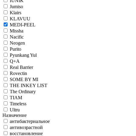
IUNIK
Jumiso
Klairs
KLAVUU
MEDI-PEEL
Missha
Nacific
Neogen
Purito
Pyunkang Yul
Q+A
Real Barrier
Rovectin
SOME BY MI
THE INKEY LIST
The Ordinary
TIAM
Timeless
Ultru
Назначение
антибактериальное
антивозрастной
восстановление