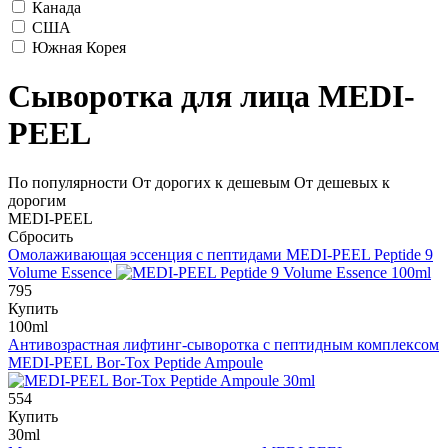
Канада
США
Южная Корея
Сыворотка для лица MEDI-
PEEL
По популярности
От дорогих к дешевым
От дешевых к
дорогим
MEDI-PEEL
Сбросить
Омолаживающая эссенция с пептидами
MEDI-PEEL Peptide 9
Volume Essence
795
Купить
100ml
Антивозрастная лифтинг-сыворотка с пептидным комплексом
MEDI-PEEL Bor-Tox Peptide Ampoule
554
Купить
30ml