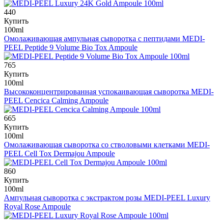
440
Купить
100ml
Омолаживающая ампульная сыворотка с пептидами
MEDI-
PEEL Peptide 9 Volume Bio Tox Ampoule
765
Купить
100ml
Высококонцентрированная успокаивающая сыворотка
MEDI-
PEEL Cencica Calming Ampoule
665
Купить
100ml
Омолаживающая сыворотка со стволовыми клетками
MEDI-
PEEL Cell Tox Dermajou Ampoule
860
Купить
100ml
Ампульная сыворотка с экстрактом розы
MEDI-PEEL Luxury
Royal Rose Ampoule