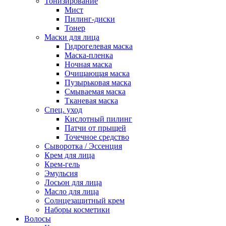
Тонизирование
Мист
Пилинг-диски
Тонер
Маски для лица
Гидрогелевая маска
Маска-пленка
Ночная маска
Очищающая маска
Пузырьковая маска
Смываемая маска
Тканевая маска
Спец. уход
Кислотный пилинг
Патчи от прыщей
Точечное средство
Сыворотка / Эссенция
Крем для лица
Крем-гель
Эмульсия
Лосьон для лица
Масло для лица
Солнцезащитный крем
Наборы косметики
Волосы