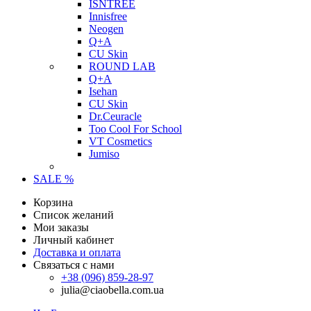
ISNTREE
Innisfree
Neogen
Q+A
CU Skin
ROUND LAB
Q+A
Isehan
CU Skin
Dr.Ceuracle
Too Cool For School
VT Cosmetics
Jumiso
SALE %
Корзина
Список желаний
Мои заказы
Личный кабинет
Доставка и оплата
Связаться с нами
+38 (096) 859-28-97
julia@ciaobella.com.ua