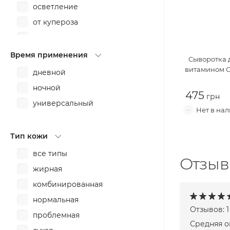
MEDI-PEEL
осветление
Missha
от купероза
Nacific
от морщин
Neogen
от отеков
Время применения
Сыворотка 
Purito
от первых признаков
витамином 
дневной
старения
Pyunkang Yul
ночной
от раздражения
475
Q+A
универсальный
от темных кругов
Real Barrier
от токсинов
Rovectin
Тип кожи
от угрей
SOME BY MI
все типы
от черных точек
THE INKEY LIST
Отзыв
жирная
очищение
The Ordinary
комбинированная
пилинг
TIAM
нормальная
питание
Timeless
Отзывов: 1
проблемная
против воспалений
Ultru
Средняя о