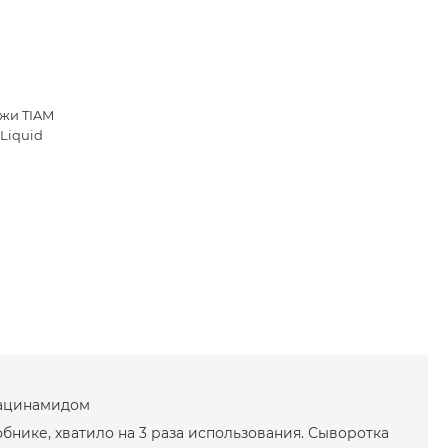
ожи
TIAM
 Liquid
иацинамидом
бнике, хватило на 3 раза использования. Сыворотка