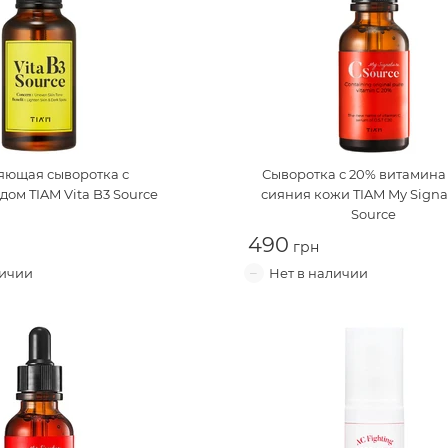
яющая сыворотка с
Сыворотка с 20% витамина
дом
TIAM Vita B3 Source
сияния кожи
TIAM My Signa
Source
490