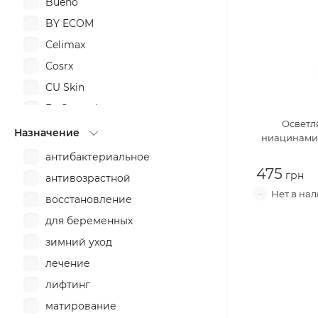
Bueno
BY ECOM
Celimax
Cosrx
CU Skin
Dr.Ceuracle
Осветл
Dr.Jart
Назначение
ниацинами
Elizavecca
антибактериальное
475
Huxley
антивозрастной
Innisfree
восстановление
ISNTREE
для беременных
IUNIK
зимний уход
Jumiso
лечение
Klairs
лифтинг
KLAVUU
матирование