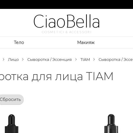
CiaoBella
COSMETICI & ACCESSORI
Тело
Макияж
Лицо
Сыворотка / Эссенция
TIAM
Сыворотка / Эсс
отка для лица TIAM
Сбросить