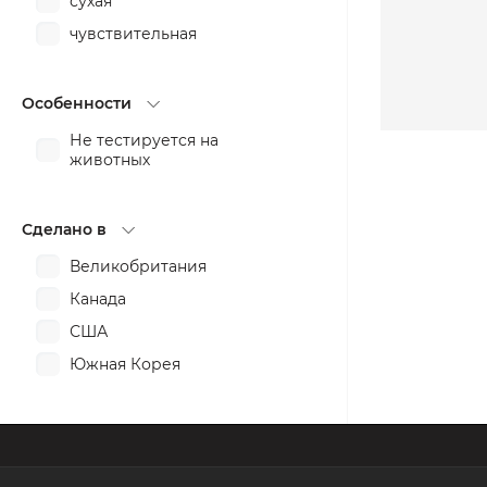
сухая
против пигментных пятен
чувствительная
разглаживание
расслабление
смягчение
Особенности
сужение пор
Не тестируется на
животных
тонизирование
тонирование
Сделано в
увлажнение
укрепление
Великобритания
успокоение
Канада
США
Южная Корея