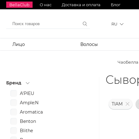
BellaClub
О нас
Доставка и оплата
Блог
RU
Лицо
Волосы
ЧаоБелла
Сывор
Бренд
A'PIEU
Ample:N
TIAM
Aromatica
Benton
Blithe