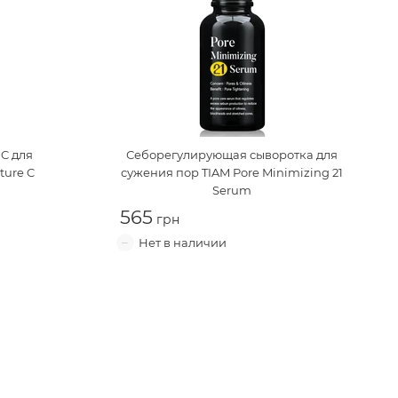
 C для
Себорегулирующая сыворотка для
ture C
сужения пор
TIAM Pore Minimizing 21
Serum
565