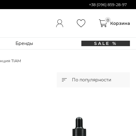
+38 (096) 859-28-97
Бренды
SALE %
енция TIAM
По популярности