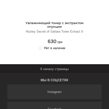
Крем для лица
Крем-гель
Увлажняющий тонер с экстрактом
опунции
Эмульсия
Huxley Secret of Sahara Toner Extract It
630
Лосьон для лица
Масло для лица
Солнцезащитный крем
Наборы косметики
МЫ В СОЦСЕТЯХ