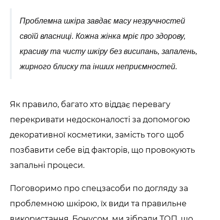
Крем для обличчя
Проблемна шкіра завдає масу незручностей
своїй власниці. Кожна жінка мріє про здорову,
Крем-гель
красиву та чисту шкіру без висипань, запалень,
Емульсія
жирного блиску та інших неприємностей.
Лосьйон для обличчя
Як правило, багато хто віддає перевагу
Олія для обличчя
перекривати недосконалості за допомогою
декоративної косметики, замість того щоб
Сонцезахисний крем
позбавити себе від факторів, що провокують
Набори косметики
запальні процеси.
Поговоримо про спецзасоби по догляду за
проблемною шкірою, їх види та правильне
використання. Бонусом, ми зібрали ТОП, що