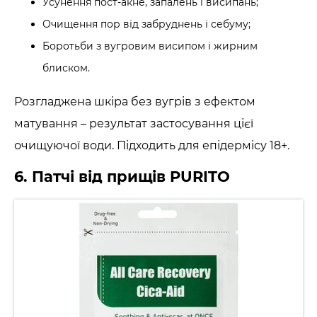
Усунення пост-акне, запалень і висипань;
Очищення пор від забруднень і себуму;
Боротьби з вугровим висипом і жирним
блиском.
Розгладжена шкіра без вугрів з ефектом
матування – результат застосування цієї
очищуючої води. Підходить для епідермісу 18+.
6. Патчі від прищів PURITO