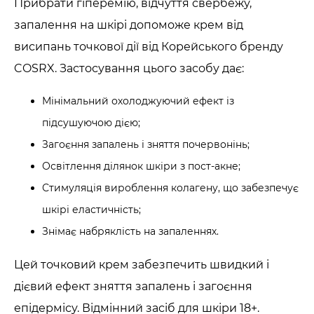
Прибрати гіперемію, відчуття свербежу,
запалення на шкірі допоможе крем від
висипань точкової дії від Корейського бренду
COSRX. Застосування цього засобу дає:
Мінімальний охолоджуючий ефект із
підсушуючою дією;
Загоєння запалень і зняття почервонінь;
Освітлення ділянок шкіри з пост-акне;
Стимуляція вироблення колагену, що забезпечує
шкірі еластичність;
Знімає набряклість на запаленнях.
Цей точковий крем забезпечить швидкий і
дієвий ефект зняття запалень і загоєння
епідермісу. Відмінний засіб для шкіри 18+.