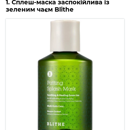
1. Сплеш-маска заспокійлива із
зеленим чаєм Blithe