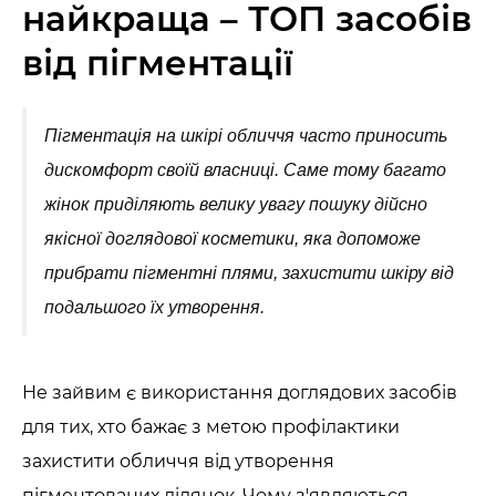
найкраща – ТОП засобів
Крем для обличчя
від пігментації
Крем-гель
Пігментація на шкірі обличчя часто приносить
Емульсія
дискомфорт своїй власниці. Саме тому багато
Лосьйон для обличчя
жінок приділяють велику увагу пошуку дійсно
якісної доглядової косметики, яка допоможе
Олія для обличчя
прибрати пігментні плями, захистити шкіру від
Сонцезахисний крем
подальшого їх утворення.
Набори косметики
Не зайвим є використання доглядових засобів
для тих, хто бажає з метою профілактики
захистити обличчя від утворення
пігментованих ділянок. Чому з'являються