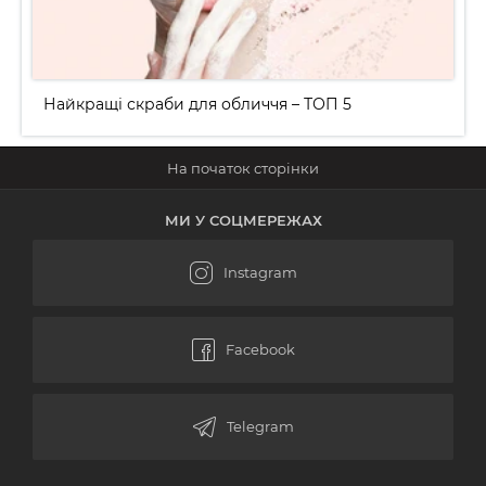
Найкращі скраби для обличчя – ТОП 5
МИ У СОЦМЕРЕЖАХ