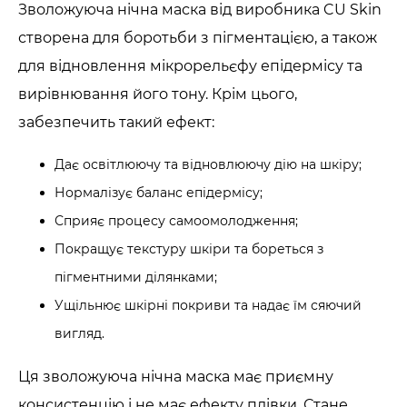
Зволожуюча нічна маска від виробника CU Skin
створена для боротьби з пігментацією, а також
для відновлення мікрорельєфу епідермісу та
вирівнювання його тону. Крім цього,
забезпечить такий ефект:
Дає освітлюючу та відновлюючу дію на шкіру;
Нормалізує баланс епідермісу;
Сприяє процесу самоомолодження;
Покращує текстуру шкіри та бореться з
пігментними ділянками;
Ущільнює шкірні покриви та надає їм сяючий
вигляд.
Ця зволожуюча нічна маска має приємну
консистенцію і не має ефекту плівки. Стане