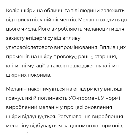
Колір шкіри на обличчі та тілі людини залежить
від присутніх у ній пігментів. Меланін входить до
цього числа. Його виробляють меланоцити для
захисту епідермісу від впливу
ультрафіолетового випромінювання. Вплив цих
променів на шкіру провокує раннє старіння,
клітинні мутації, а також пошкодження клітин
шкірних покривів.
Меланін накопичується на епідермісі у вигляді
гранул, які й поглинають УФ-промені. У нормі
вироблений меланін у процесі оновлення
шкіри відлущується. Регулювання вироблення
меланіну відбувається за допомогою гормонів,