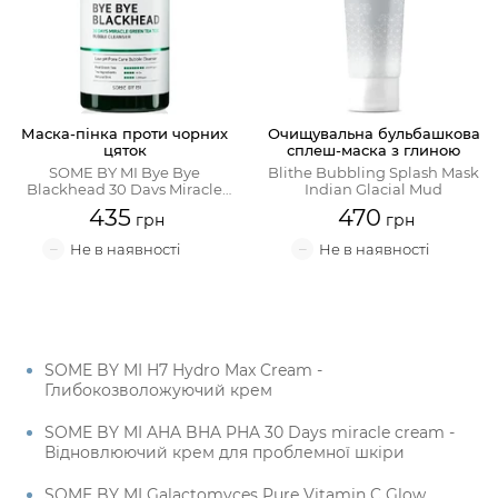
Маска-пінка проти чорних
Очищувальна бульбашкова
цяток
сплеш-маска з глиною
SOME BY MI Bye Bye
Blithe Bubbling Splash Mask
Blackhead 30 Days Miracle
Indian Glacial Mud
Green Tea Tox Bubble Cleanser
435
470
SOME BY MI H7 Hydro Max Cream -
Глибокозволожуючий крем
SOME BY MI AHA BHA PHA 30 Days miracle cream -
Відновлюючий крем для проблемної шкіри
SOME BY MI Galactomyces Pure Vitamin C Glow