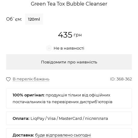
Green Tea Tox Bubble Cleanser
Крем для обличчя
Об`єм:
120ml
Крем-гель
435
Емульсія
Лосьйон для обличчя
Купити
Олія для обличчя
Сонцезахисний крем
100% оригінал:
Набори косметики