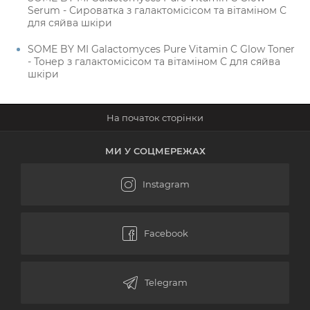
Serum - Сироватка з галактомісісом та вітаміном С
для сяйва шкіри
SOME BY MI Galactomyces Pure Vitamin C Glow Toner
- Тонер з галактомісісом та вітаміном С для сяйва
шкіри
МИ У СОЦМЕРЕЖАХ