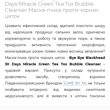
Days Miracle Green Tea Tox Bubble
Cleanser Маска-пінка проти чорних
цяток
Цікавить ефективний склад, здатний очистити шкіру
від надлишків продукції сальних залоз, одночасно
нормалізуючи їх роботу та звужуючи пори, а також
придушити активність патогенної мікрофлори,
мінімізувавши ризик появи нових вогнищ запалення?
Маска-пінка проти чорних цяток -
Bye Bye Blackhead
30 Days Miracle Green Tea Tox Bubble Cleanser
–
чудовий варіант. Присутні у складі нутрієнти
дозволяють засобу, створеному відомим
Південнокорейським брендом
SOME BY MI
, не тільки
позбавити епідерміс від видимих симптомів
недосконалості, але й вивести з клітин токсичні
речовини, у рази прискоривши процеси оновлення
тканин.