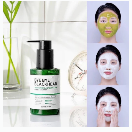
Регулярне використання дає можливість забути про
проблему, пов'язану з чорними цятками, жирним
блиском шкіри та тьмяним кольором обличчя. Одним
із головних нутрієнтів є саліцилова кислота, дія якої
спрямована на зняття запалень, придушення
патогенної мікрофлори, нормалізацію роботи сальних
залоз, а також на розчинення пробок у фолікулах.
Повертає епідермісу здоровий блиск екстракт
зеленого чаю, що запускає процеси регенерації
клітин та оптимізує метаболізм. Захист від дії вільних
радикалів забезпечує екстракт каркаде, що допомагає
також позбутися від мертвого епітелію. Боротьбу з
пігментними плямами веде екстракт центелли
азіатської, що відновлює водно-жировий баланс
шкіри, повертаючи їй пружність та еластичність, тоді
як екстракт ферменту бамбука чинить на епідерміс