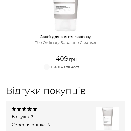
Крем для обличчя
Крем-гель
Засіб для зняття макіяжу
Емульсія
The Ordinary Squalane Cleanser
Лосьйон для обличчя
409
Олія для обличчя
Сонцезахисний крем
Відгуки покупців
Набори косметики
Відгуків: 2
Середня оцінка: 5