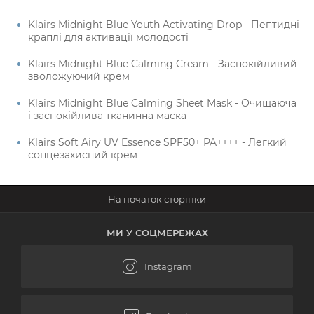
Klairs Midnight Blue Youth Activating Drop - Пептидні
краплі для активації молодості
Klairs Midnight Blue Calming Cream - Заспокійливий
зволожуючий крем
Klairs Midnight Blue Calming Sheet Mask - Очищаюча
і заспокійлива тканинна маска
Klairs Soft Airy UV Essence SPF50+ PA++++ - Легкий
сонцезахисний крем
МИ У СОЦМЕРЕЖАХ