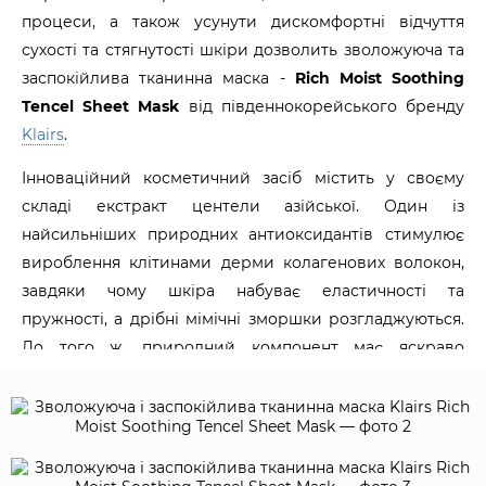
процеси, а також усунути дискомфортні відчуття
сухості та стягнутості шкіри дозволить зволожуюча та
заспокійлива тканинна маска -
Rich Moist Soothing
Tencel Sheet Mask
від південнокорейського бренду
Klairs
.
Інноваційний косметичний засіб містить у своєму
складі екстракт центели азійської. Один із
найсильніших природних антиоксидантів стимулює
вироблення клітинами дерми колагенових волокон,
завдяки чому шкіра набуває еластичності та
пружності, а дрібні мімічні зморшки розгладжуються.
До того ж, природний компонент має яскраво
виражені бактерицидні та протизапальні ефекти.
Добре впорається з порушеннями пігментації дерми,
усуне темні кола та уповільнить процеси старіння,
суттєво посиливши регенерацію епітеліального шару,