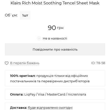
Klairs Rich Moist Soothing Tencel Sheet Mask
Крем для обличчя
Об`єм:
1шт
Крем-гель
90
Емульсія
Лосьйон для обличчя
Купити
Олія для обличчя
Сонцезахисний крем
100% оригінал:
Набори косметики