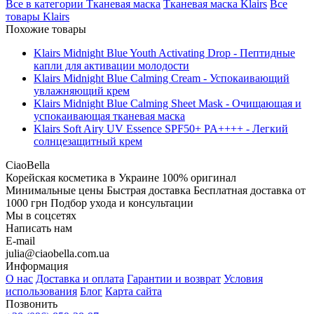
Все в категории
Тканевая маска
Тканевая маска
Klairs
Все
товары
Klairs
Похожие товары
Klairs Midnight Blue Youth Activating Drop - Пептидные
капли для активации молодости
Klairs Midnight Blue Calming Cream - Успокаивающий
увлажняющий крем
Klairs Midnight Blue Calming Sheet Mask - Очищающая и
успокаивающая тканевая маска
Klairs Soft Airy UV Essence SPF50+ PA++++ - Легкий
солнцезащитный крем
CiaoBella
Корейская косметика в Украине
100% оригинал
Минимальные цены
Быстрая доставка
Бесплатная доставка от
1000 грн
Подбор ухода и консультации
Мы в соцсетях
Написать нам
E-mail
julia@ciaobella.com.ua
Информация
О нас
Доставка и оплата
Гарантии и возврат
Условия
использования
Блог
Карта сайта
Позвонить