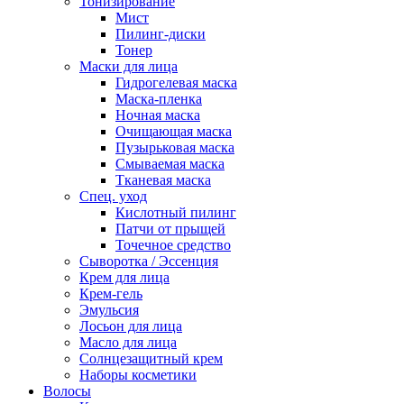
Тонизирование
Мист
Пилинг-диски
Тонер
Маски для лица
Гидрогелевая маска
Маска-пленка
Ночная маска
Очищающая маска
Пузырьковая маска
Смываемая маска
Тканевая маска
Спец. уход
Кислотный пилинг
Патчи от прыщей
Точечное средство
Сыворотка / Эссенция
Крем для лица
Крем-гель
Эмульсия
Лосьон для лица
Масло для лица
Солнцезащитный крем
Наборы косметики
Волосы