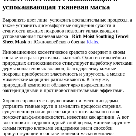
успокаивающая тканевая маска
Выровнять цвет лица, успокоить воспалительные процессы, а
также устранить дискомфортные ощущения сухости и
стянутости кожных покровов позволит увлажняющая и
успокаивающая тканевая маска -
Rich Moist Soothing Tencel
Sheet Mask
от Южнокорейского бренда
Klairs
.
Инновационное косметическое средство содержит в своем
составе экстракт центеллы азиатской. Один из сильнейших
природных антиоксидантов стимулирует выработку клетками
дермы коллагеновых волокон, благодаря чему кожные
покровы приобретают эластичность и упругость, а мелкие
мимические морщины разглаживаются. К тому же,
природный компонент обладает ярко выраженными
бактерицидными и противовоспалительными эффектами.
Хорошо справится с нарушениями пигментации дермы,
устранить темные круги и замедлить процессы старения,
существенно усилив регенерацию эпителиального слоя
поможет альфа-аминокислота, известная как аргинин. А вот
восстановить гидролипидный слой дермы, минимизируя тем
самым потерю клетками эпидермиса влаги способен
присутствующий в составе тканевой маски комплекс