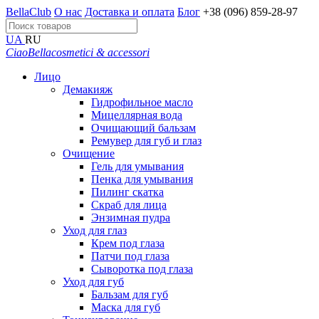
BellaClub
О нас
Доставка и оплата
Блог
+38 (096) 859-28-97
UA
RU
CiaoBella
cosmetici & accessori
Лицо
Демакияж
Гидрофильное масло
Мицеллярная вода
Очищающий бальзам
Ремувер для губ и глаз
Очищение
Гель для умывания
Пенка для умывания
Пилинг скатка
Скраб для лица
Энзимная пудра
Уход для глаз
Крем под глаза
Патчи под глаза
Сыворотка под глаза
Уход для губ
Бальзам для губ
Маска для губ