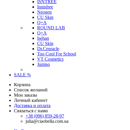
ISNTREE
Innisfree
Neogen
CU Skin
Q+A
ROUND LAB
Q+A
Isehan
CU Skin
Dr.Ceuracle
Too Cool For School
VT Cosmetics
Jumiso
SALE %
Корзина
Список желаний
Мои заказы
Личный кабинет
Доставка и оплата
Связаться с нами
+38 (096) 859-28-97
julia@ciaobella.com.ua