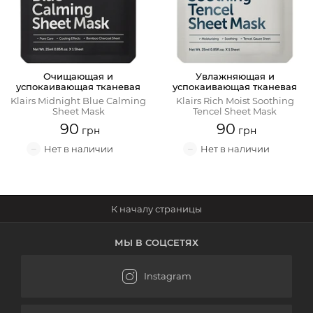
Крем для лица
Крем-гель
Очищающая и
Увлажняющая и
успокаивающая тканевая
успокаивающая тканевая
Эмульсия
маска
маска
Klairs Midnight Blue Calming
Klairs Rich Moist Soothing
Sheet Mask
Tencel Sheet Mask
Лосьон для лица
90
90
Масло для лица
Солнцезащитный крем
Наборы косметики
МЫ В СОЦСЕТЯХ