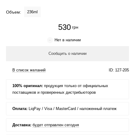
Крем для лица
Объем:
236ml
Крем-гель
530
Эмульсия
Лосьон для лица
Купить
Масло для лица
Солнцезащитный крем
100% оригинал:
Наборы косметики