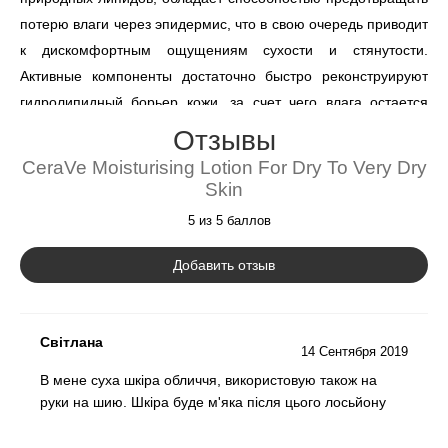
потерю влаги через эпидермис, что в свою очередь приводит
к дискомфортным ощущениям сухости и стянутости.
Активные компоненты достаточно быстро реконструируют
гидролипидный борьер кожи, за счет чего влага остается
внутри клеток. В результате, кожа становится увлаженной,
Отзывы
приобретает утраченную эластичность и здоровый внешний
CeraVe Moisturising Lotion For Dry To Very Dry
вид.
Skin
А вот выраженный визуально и тактильно ощутимый
5 из 5 баллов
омолаживающий эффект объясняется наличием в составе
Добавить отзыв
гиалуроновой кислоты. Полисахарид белковой природы,
проникая через эпидермальный барьер эпидермиса
поддерживает нормальную степень увлажненности кожи, а
Світлана
также улучшает пролиферацию клеток, что приводит к их
14 Сентября 2019
постоянному обновлению. Особо следует выделить
В мене суха шкіра обличчя, використовую також на
положительное влияние вещества на работу фибробластов,
руки на шию. Шкіра буде м'яка після цього лосьйону
структурных элементов дермы, регулирующих синтез