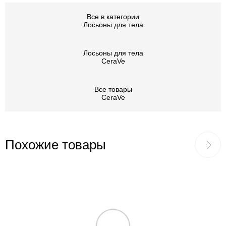
коллагеновых волокон первого и третьего типа. Таким
образом количество и глубина мелких мимических морщин
Все в категории
Лосьоны для тела
уменьшается, рельеф увядающий дермы выравнивается,
достигается хороший лифтинг эффект, восстанавливается
Лосьоны для тела
здоровый цвет лица.
CeraVe
А вот ниацинамид улучшает питание клеток, устраняет
воспаления и раздражения, а также делает кожу гладкой и
Все товары
CeraVe
плотной.
Похожие товары