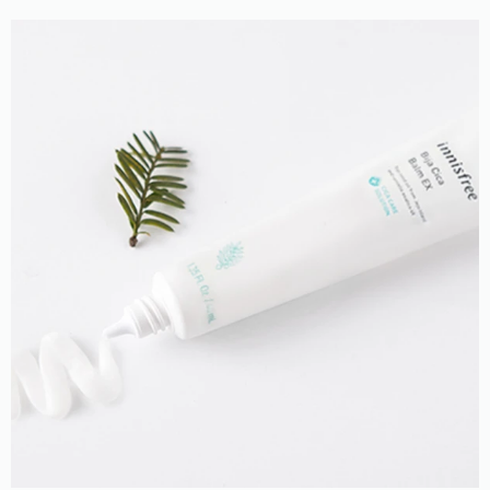
эффект.
Подавляет активность патогенной микрофлоры.
Позволяет улучшить клеточный иммунитет,
местный метаболизм и процессы регенерации.
Устраняет многие высыпания и раздражения.
Нормализует функционирование сальных
желез.
Смягчает и релаксирует уставший эпидермис.
Присутствующий в составе экстракт центеллы
азиатской эффективен в отношении воспалений.
Будучи мощным антиоксидантом, он замедляет
процессы старения и продлевает молодость кожи,
стимулирование обновление ее клеток. Масло семян
торреи орехоносной в тандеме с мадекассосидом
выводит токсины и шлаки из клеток, улучшает тонус
тканей, стимулирует гемодинамику и помогает