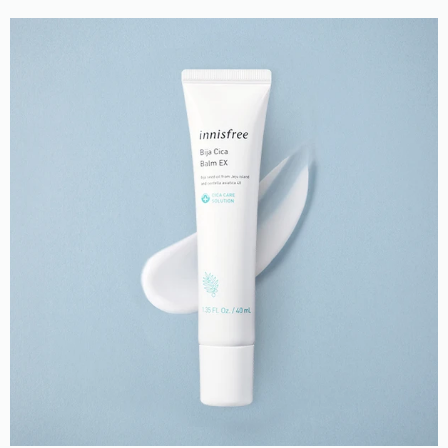
избавиться от пигментных пятен.
Иммуномодулирующим и омолаживающим
потенциалом обладает витамин С, тогда как экстракт
лаванды убирает покраснения и способствует
интенсивному делению клеток. Оптимизирует
выработку кожного себума экстракт сосны с
дезинфицирующим эффектом, в то время как
экстракты лаванды и можжевельника укрепляют
стенки сосудов, не оставляя шансов для раздражений
и воспалений.