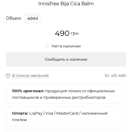
Innisfree Bija Cica Balm
Крем для лица
Объем:
40ml
Крем-гель
490
Эмульсия
Лосьон для лица
Купить
Масло для лица
Солнцезащитный крем
100% оригинал:
Наборы косметики