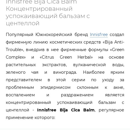
Innisfree Bija Cica Balm
Концентрированный
успокаивающий бальзам с
центеллой
Популярный Южнокорейский бренд
Innisfree
создал
фирменную линию косметических средств «Bija Anti-
Trouble», внедрив в нее фирменные формулы «Green
Complex» и «Citrus Green Herbal» на основе
растительных экстрактов, вулканической воды,
зеленого чая и винограда. Наиболее ярким
представителем в этой серии по уходу за
проблемным эпидермисом склонным к акне,
воспалением и раздражением является
концентрированный успокаивающий бальзам с
центеллой -
Innisfree Bija Cica Balm
, регулярное
применение которого:
Оказывает тонизирующий и стимулирующий