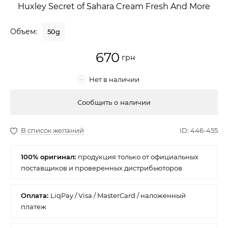
Huxley Secret of Sahara Cream Fresh And More
Крем для лица
Объем:
50g
Крем-гель
670
Эмульсия
Лосьон для лица
Купить
Масло для лица
Солнцезащитный крем
100% оригинал:
Наборы косметики