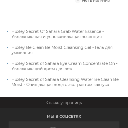
Huxley Secret Of Sahara Grab Water Essence -
Увлажняющая и успокаивающая эссенция
Huxley Be Clean Be Moist Cleansing Gel - Гель для
умывания
Huxley Secret of Sahara Eye Cream Concentrate On -
Увлажняющий крем для век
Huxley Secret of Sahara Cleansing Water Be Clean Be
Moist - Очищающая вода с экстрактом кактуса
МЫ В СОЦСЕТЯХ