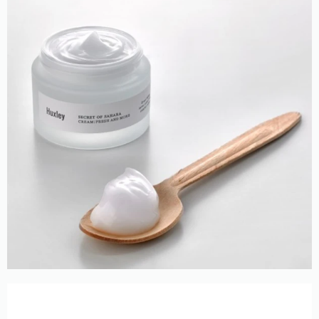
Глубокая гидратация тканей, что приводит к
устранению ощущения сухости и чувства
стянутости кожи.
Продление молодости эпидермиса и
уменьшения выраженности признаков
возрастных изменений.
Борьбу с раздражениями успешно ведет экстракт
портулака, а бета-глюкан стимулирует процессы
регенерации, из-за чего восстанавливаются и
укрепляются барьерные функции кожи. За
возвращение эпидермису эластичности и упругости,
недопущение испарения влаги из клеток, равно как и
укрепление жирового барьера кожи ответственны
церамиды NP.
Смягчение и устранение раздражений достигается
комплексным действием со стороны гиалуроновой